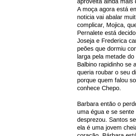
aproveita ainda mais 
A moça agora está e
noticia vai abalar mu
complicar, Mojica, q
Pernalete está decido
Joseja e Frederica c
peões que dormiu com
larga pela metade do
Balbino rapidinho se 
queria roubar o seu di
porque quem falou sob
conhece Chepo.
Barbara então o perdo
uma égua e se sente t
desprezou. Santos se
ela é uma jovem chei
coração. Bárbara es