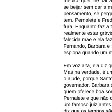
médico quer lhe dar 
se beijar sem dar a m
pensamento, se pergu
tem. Pernalete e Fred
fura. Enquanto faz a t
realmente estar gráv
falecida mãe e ela f
Fernando, Barbara e 
espiona quando um m
Em voz alta, ela diz
Mas na verdade, é um
o ajude, porque Santo
governador. Barbara s
quem oferece boa som
Pernalete e que não 
um famoso juiz antes 
diz que os tempos sã