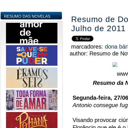
RESUMO DAS NOVELAS
Resumo de Don
Julho de 2011
marcadores:
dona bá
author:
Resumo de Nov
Resumo da N
Segunda-feira, 27/0
Antonio consegue fugi
Visando provocar ciú
Florêncio que ele é 