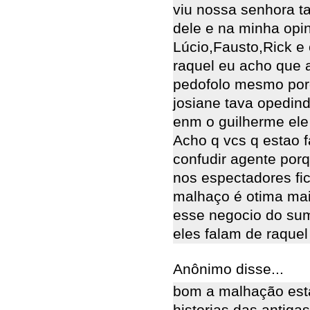
viu nossa senhora t
dele e na minha opi
Lúcio,Fausto,Rick e
raquel eu acho que a
pedofolo mesmo por
josiane tava opedind
enm o guilherme ele
Acho q vcs q estao 
confudir agente por
nos espectadores fi
malhaço é otima mais
esse negocio do sum
eles falam de raquel 
Anônimo disse...
bom a malhação esta