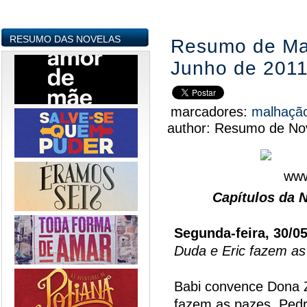
RESUMO DAS NOVELAS
Resumo de Mal
Junho de 201
marcadores:
malhaçã
author:
Resumo de Nov
Capítulos da 
Segunda-feira, 30/0
Duda e Eric fazem as
Babi convence Dona Z
fazem as pazes. Pedr