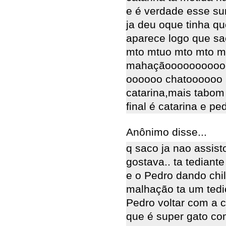
e é verdade esse su
ja deu oque tinha q
aparece logo que sac
mto mtuo mto mto m
mahaçãoooooooooo
oooooo chatoooooo 
catarina,mais tabom
final é catarina e pe
Anônimo disse...
q saco ja nao assis
gostava.. ta tedian
e o Pedro dando chil
malhação ta um tedi
Pedro voltar com a c
que é super gato co