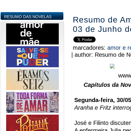
RESUMO DAS NOVELAS
Resumo de Amo
03 de Junho d
marcadores:
amor e r
|
author:
Resumo de No
Capítulos da Nov
Segunda-feira, 30/0
Aranha e Fritz interr
José e Filinto discut
A enfermeira Julia p