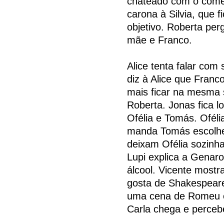
chateado com o comen
carona à Silvia, que f
objetivo. Roberta per
mãe e Franco.
Alice tenta falar com
diz à Alice que Franc
mais ficar na mesma 
Roberta. Jonas fica l
Ofélia e Tomás. Oféli
manda Tomás escolhe
deixam Ofélia sozin
Lupi explica a Genar
álcool. Vicente mostr
gosta de Shakespeare
uma cena de Romeu e 
Carla chega e perceb