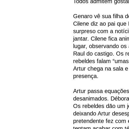
Todos admitem gostar 
Genaro vê sua filha 
Cilene diz ao pai que
surpreso com a notíci
jantar. Cilene fica an
lugar, observando os 
Raul do castigo. Os r
rebeldes falam “umas 
Artur chega na sala 
presença.
Artur passa equações
desanimados. Débora 
Os rebeldes dão um je
deixando Artur desesp
pretendente fez com e
tentam acabar com té