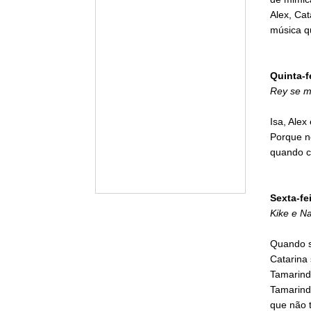
Alex, Cat
música qu
Quinta-f
Rey se m
Isa, Alex
Porque n
quando c
Sexta-fei
Kike e Na
Quando s
Catarina 
Tamarind
Tamarindo
que não t