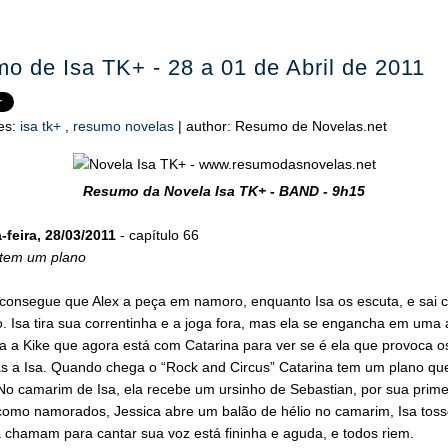
o de Isa TK+ - 28 a 01 de Abril de 2011
es:
isa tk+
,
resumo novelas
|
author:
Resumo de Novelas.net
Resumo da Novela Isa TK+ - BAND - 9h15
feira, 28/03/2011
- capítulo 66
 tem um plano
 consegue que Alex a peça em namoro, enquanto Isa os escuta, e sai 
o. Isa tira sua correntinha e a joga fora, mas ela se engancha em uma 
a a Kike que agora está com Catarina para ver se é ela que provoca o
s a Isa. Quando chega o “Rock and Circus” Catarina tem um plano qu
No camarim de Isa, ela recebe um ursinho de Sebastian, por sua prime
como namorados, Jessica abre um balão de hélio no camarim, Isa toss
 chamam para cantar sua voz está fininha e aguda, e todos riem.