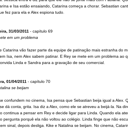
arina e Isa estão ensaiando, Catarina começa a chorar. Sebastian cant
e fez para ela e Alex espiona tudo.
eira, 31/03/2011
- capítulo 69
ete em um problema
 e Catarina vão fazer parte da equipe de patinação mais estranha do 
em Isa, nem Alex sabem patinar. E Rey se mete em um problema ao 
onvida Linda e Sandra para a gravação de seu comercial.
ra, 01/04/2011
- capítulo 70
talina se beijam
e confundem no cinema, Isa pensa que Sebastian beija igual a Alex.
se dá conta, grita. Isa diz a Alex, como ele se atreveu a beijá-la. Na di
o continua a pensar em Rey e decide ligar para Linda. Quando ela ate
 pergunta porquê ela não voltou ao colégio. Linda finge que não escut
em sinal, depois desliga. Kike e Natalina se beijam. No cinema, Catarin