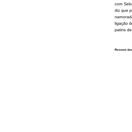
com Seba
diz que p
namorada
ligação d
patins de
Resumo das