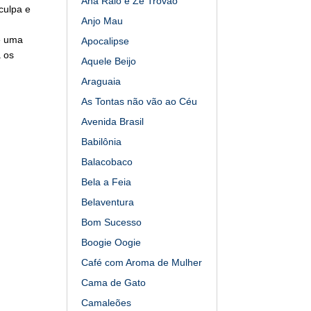
Ana Raio e Zé Trovão
culpa e
Anjo Mau
e uma
Apocalipse
a os
Aquele Beijo
Araguaia
As Tontas não vão ao Céu
Avenida Brasil
Babilônia
Balacobaco
Bela a Feia
Belaventura
Bom Sucesso
Boogie Oogie
Café com Aroma de Mulher
Cama de Gato
Camaleões