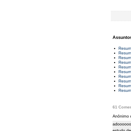
Assuntos
Resumo
Resumo
Resumo
Resumo
Resumo
Resumo
Resumo
Resumo
Resumo
Resumo
61 Comen
Anônimo d
adooooooo
estudo de