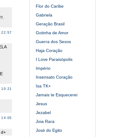
Flor do Caribe
Gabriela
!.
Geração Brasil
Gotinha de Amor
 22:57
Guerra dos Sexos
ELA
Haja Coração
I Love Paraisópolis
Império
DE
Insensato Coração
Isa TK+
 10:21
Jamais te Esquecerei
Jesus
Jezabel
 14:05
Joia Rara
José do Egito
 d+