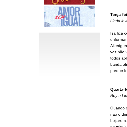
Terça-fei
Linda lev
Isa fica 
enfermari
Alienígen
voz não v
todos ap
banda ofi
porque I
Quarta-f
Rey e Lin
Quando o
não o dei
beijarem
de mimic