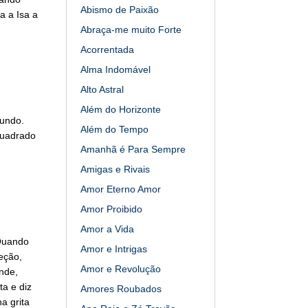
Abismo de Paixão
a a Isa a
Abraça-me muito Forte
Acorrentada
Alma Indomável
Alto Astral
Além do Horizonte
mundo.
Além do Tempo
quadrado
Amanhã é Para Sempre
Amigas e Rivais
Amor Eterno Amor
Amor Proibido
Amor a Vida
 Quando
Amor e Intrigas
reção,
Amor e Revolução
nde,
a e diz
Amores Roubados
a grita