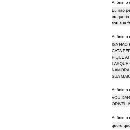
Anônimo d
Eu não pe
eu queria 
sou sua fa
Anônimo d
ISA NAO
CATA PE
FIQUE A
LARQUE 
NAMORAD
SUA MAI
Anônimo d
VOU DAR 
ORIVEL.I
Anônimo d
quero que 