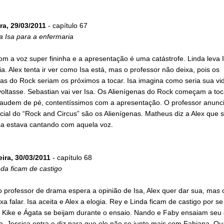
ra, 29/03/2011
- capítulo 67
a Isa para a enfermaria
com a voz super fininha e a apresentação é uma catástrofe. Linda leva 
a. Alex tenta ir ver como Isa está, mas o professor não deixa, pois os
as do Rock seriam os próximos a tocar. Isa imagina como seria sua vi
oltasse. Sebastian vai ver Isa. Os Alienígenas do Rock começam a toc
laudem de pé, contentíssimos com a apresentação. O professor anunc
cial do “Rock and Circus” são os Alienígenas. Matheus diz a Alex que 
sa estava cantando com aquela voz.
eira, 30/03/2011
- capítulo 68
da ficam de castigo
 professor de drama espera a opinião de Isa, Alex quer dar sua, mas 
xa falar. Isa aceita e Alex a elogia. Rey e Linda ficam de castigo por se
. Kike e Ágata se beijam durante o ensaio. Nando e Faby ensaiam seu
a. Jessica entra e diz para que ele não se junte mais com Fabiana. Q