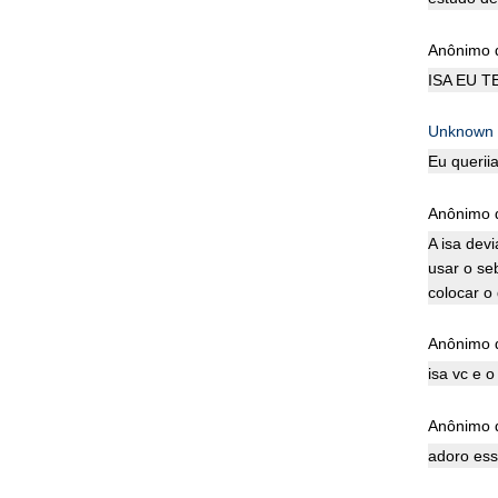
Anônimo d
ISA EU T
Unknown
Eu querii
Anônimo d
A isa dev
usar o se
colocar o
Anônimo d
isa vc e 
Anônimo d
adoro ess