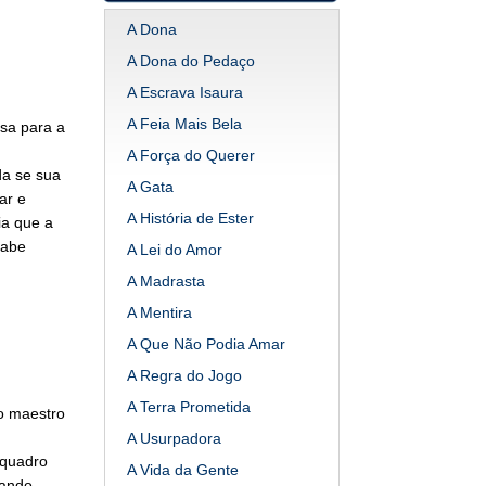
A Dona
A Dona do Pedaço
A Escrava Isaura
A Feia Mais Bela
Isa para a
A Força do Querer
da se sua
A Gata
ar e
A História de Ester
ia que a
sabe
A Lei do Amor
A Madrasta
A Mentira
A Que Não Podia Amar
A Regra do Jogo
A Terra Prometida
o maestro
A Usurpadora
 quadro
A Vida da Gente
uando