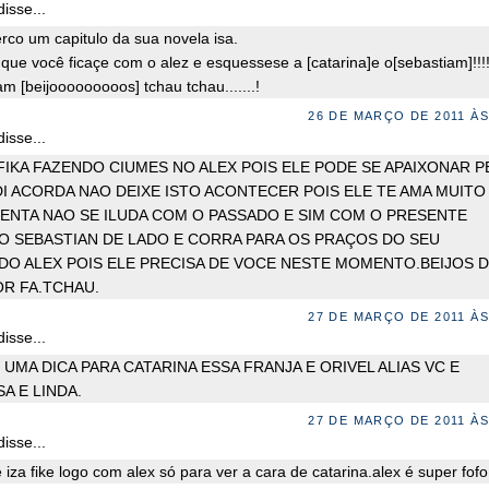
isse...
rco um capitulo da sua novela isa.
que você ficaçe com o alez e esquessese a [catarina]e o[sebastiam]!!!!!
m [beijooooooooos] tchau tchau.......!
26 DE MARÇO DE 2011 ÀS
isse...
 FIKA FAZENDO CIUMES NO ALEX POIS ELE PODE SE APAIXONAR P
DI ACORDA NAO DEIXE ISTO ACONTECER POIS ELE TE AMA MUITO
TENTA NAO SE ILUDA COM O PASSADO E SIM COM O PRESENTE
O SEBASTIAN DE LADO E CORRA PARA OS PRAÇOS DO SEU
O ALEX POIS ELE PRECISA DE VOCE NESTE MOMENTO.BEIJOS 
OR FA.TCHAU.
27 DE MARÇO DE 2011 ÀS
isse...
UMA DICA PARA CATARINA ESSA FRANJA E ORIVEL ALIAS VC E
SA E LINDA.
27 DE MARÇO DE 2011 ÀS
isse...
iza fike logo com alex só para ver a cara de catarina.alex é super fofo