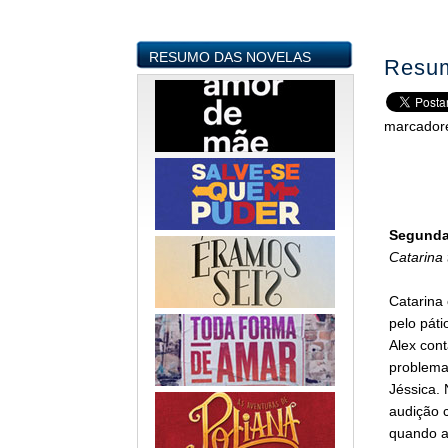
RESUMO DAS NOVELAS
Resum
marcador
Segunda-
Catarina
Catarina
pelo páti
Alex cont
problema
Jéssica. 
audição 
quando a