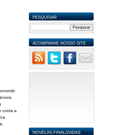
PESQUISAR
ACOMPANHE NOSSO SITE
correndo
árvore.
s
e conta a
ira
e,
NOVELAS FINALIZADAS