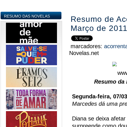
RESUMO DAS NOVELAS
Resumo de Aco
Março de 201
marcadores:
acorren
Novelas.net
Resumo da N
Segunda-feira, 07/0
Marcedes dá uma pr
Diana se deixa afetar
surpreende como dou