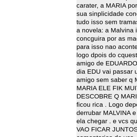
carater, a MARIA p
sua sinplicidade con
tudo isso sem trama
a novela: a Malvina 
concguira por as m
para isso nao acont
logo dpois do cques
amigo de EDUARDO q 
dia EDU vai passar 
amigo sem saber q M
MARIA ELE FIK MU
DESCOBRE Q MARIA e
ficou rica . Logo de
derrubar MALVINA e 
ela chegar . e vcs
VAO FICAR JUNTOS e