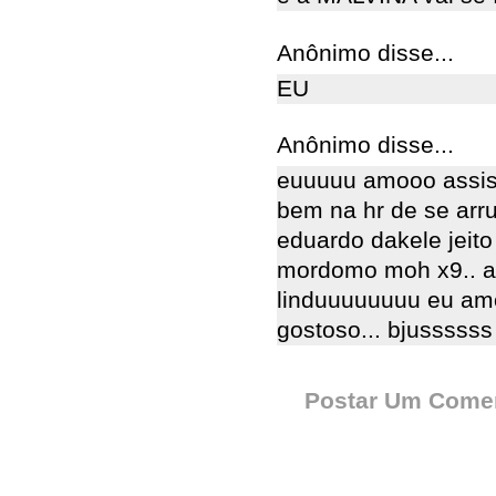
Anônimo disse...
EU
Anônimo disse...
euuuuu amooo assisti
bem na hr de se arr
eduardo dakele jeito
mordomo moh x9.. 
linduuuuuuuu eu amo 
gostoso... bjussssss
Postar Um Comen