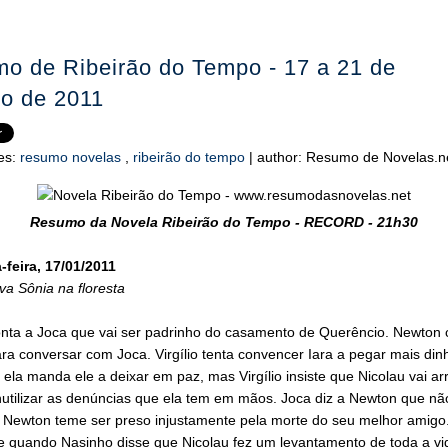
o de Ribeirão do Tempo - 17 a 21 de
ro de 2011
es:
resumo novelas
,
ribeirão do tempo
|
author:
Resumo de Novelas.n
Resumo da Novela Ribeirão do Tempo - RECORD - 21h30
feira, 17/01/2011
rva Sônia na floresta
onta a Joca que vai ser padrinho do casamento de Querêncio. Newton
ra conversar com Joca. Virgílio tenta convencer Iara a pegar mais din
 ela manda ele a deixar em paz, mas Virgílio insiste que Nicolau vai a
inutilizar as denúncias que ela tem em mãos. Joca diz a Newton que n
. Newton teme ser preso injustamente pela morte do seu melhor amigo.
e quando Nasinho disse que Nicolau fez um levantamento de toda a vid