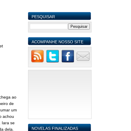
PESQUISAR
ACOMPANHE NOSSO SITE
et
 chega ao
heiro de
rrumar um
ão achou
 Iara se
NOVELAS FINALIZADAS
a dela.