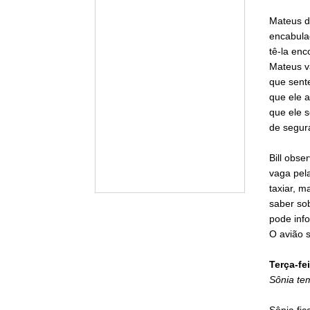
Mateus di
encabula
tê-la enc
Mateus va
que sente
que ele a
que ele s
de segur
Bill obse
vaga pel
taxiar, m
saber sob
pode info
O avião 
Terça-fei
Sônia te
Sônia fi