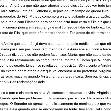
rtar. André diz que não quer abortar e que eles vão resolver tudo jun
 Iara saltam junto de Filomena e, depois de um tempo de queda livre,
araquedas de Filó. Mateus comemora o salto agitando a asa do avião
pelo rádio com Filomena para saber se está tudo certo e Filó diz que 
. Filomena pousa em segurança e mal consegue falar de tanta excitaç
 foto de Filó, que pede não mostrar nada a Tito antes de ela terminar 
z a André que sua mãe já deve estar sabendo pelo médico, mas que n
o nada para seu pai. Sônia tem medo de que Ajuricaba e Lincon a forc
O rapaz diz que eles não podem fazer isso. Marta, que não sabia da d
oria, olha rapidamente no computador e informa a Lincon que Ajuricab
como delegado. Lincon se revolta com a decisão. Sônia conta a Virgíni
 do exame por telefone e diz que vai encontrá-la na prefeitura. Virgínia
as suas mazelas quando Ari a chama para sua casa. Sem paciência, e
r ouvir as reclamações dele.
ssa o tom e ela entra na sala. Ari começa a reclamar da vida. Virgínia 
dizendo que tem problemas muito maiores que os dele. Dália avisa Nic
hegou. O Senador se aproxima maliciosamente da menina e diz que vai
sente a ela quando eles se encontrarem na fonte. Inocente, Dália conc