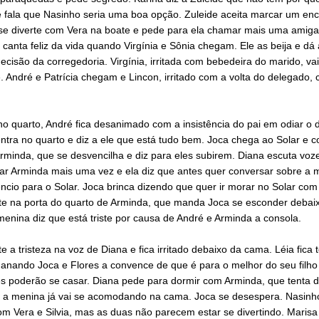
e fala que Nasinho seria uma boa opção. Zuleide aceita marcar um enc
se diverte com Vera na boate e pede para ela chamar mais uma amiga
 canta feliz da vida quando Virgínia e Sônia chegam. Ele as beija e dá 
ecisão da corregedoria. Virgínia, irritada com bebedeira do marido, va
e. André e Patrícia chegam e Lincon, irritado com a volta do delegado,
o quarto, André fica desanimado com a insistência do pai em odiar o 
entra no quarto e diz a ele que está tudo bem. Joca chega ao Solar e 
rminda, que se desvencilha e diz para eles subirem. Diana escuta voz
ijar Arminda mais uma vez e ela diz que antes quer conversar sobre a
cio para o Solar. Joca brinca dizendo que quer ir morar no Solar com
te na porta do quarto de Arminda, que manda Joca se esconder debai
enina diz que está triste por causa de André e Arminda a consola.
e a tristeza na voz de Diana e fica irritado debaixo da cama. Léia fica 
ganando Joca e Flores a convence de que é para o melhor do seu filho
es poderão se casar. Diana pede para dormir com Arminda, que tenta d
 a menina já vai se acomodando na cama. Joca se desespera. Nasinh
om Vera e Silvia, mas as duas não parecem estar se divertindo. Marisa 