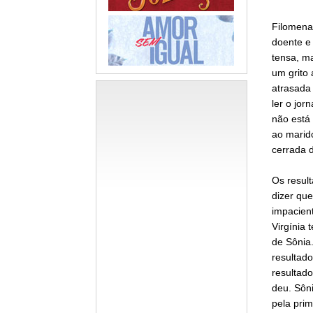
Filomena
doente e 
tensa, m
um grito
atrasada 
ler o jor
não está 
ao marido
cerrada d
Os result
dizer qu
impacient
Virgínia 
de Sônia.
resultado
resultad
deu. Sôni
pela prim