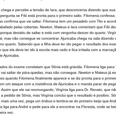
 chega e percebe a tensão de Iara, que desconversa dizendo que sua
pergunta se Filó está pronta para o primeiro salto. Filomena confessa
as confirma que vai saltar. Filomena tem um pesadelo com Tito e acor
 abafado pelas cobertas. Newton, Mateus e Iara comentam que Filó dev
porque desistiu de saltar e está com vergonha descer do quarto. Virgín
nal, mas não consegue se concentrar. Ajuricaba chega na sala dizendo
no quarto. Sabendo que a filha deve ter ido pegar o resultado dos exa
 que ela deve ter ido à escola mais cedo e fica irritada com a marcaç
e Ajuricaba.
ados do exame constatam que Sônia está grávida. Filomena liga para 
e vai saltar de pára-quedas, mas não consegue. Newton e Mateus já es
es quando Filomena finalmente aparece e se diz pronta para o primeir
tem um ataque com a insistência de Ajuricaba e o manda parar de peg
 Assim que ele sai resmungando, Virgínia liga para Dr. Renato, que nã
 a pedido de Sônia, mas Virgínia conclui que o resultado é positivo. Sôn
o mais uma vez, pega um ônibus e lembra-se do primeiro beijo que And
a liga para André e pede para ele a encontrar na Floresta, onde se be
eira vez.