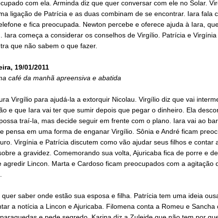
cupado com ela. Arminda diz que quer conversar com ele no Solar. Vir
a ligação de Patrícia e as duas combinam de se encontrar. Iara fala
lefone e fica preocupada. Newton percebe e oferece ajuda à Iara, que
 Iara começa a considerar os conselhos de Virgílio. Patrícia e Virgíni
tra que não sabem o que fazer.
eira, 19/01/2011
ma café da manhã apreensiva e abatida
ura Virgílio para ajudá-la a extorquir Nicolau. Virgílio diz que vai interm
o e que Iara vai ter que sumir depois que pegar o dinheiro. Ela desco
 possa traí-la, mas decide seguir em frente com o plano. Iara vai ao ba
e pensa em uma forma de enganar Virgílio. Sônia e André ficam preo
uro. Virgínia e Patrícia discutem como vão ajudar seus filhos e contar
obre a gravidez. Comemorando sua volta, Ajuricaba fica de porre e de
e agredir Lincon. Marta e Cardoso ficam preocupados com a agitação 
.
 quer saber onde estão sua esposa e filha. Patrícia tem uma ideia ou
tar a notícia a Lincon e Ajuricaba. Filomena conta a Romeu e Sancha
paraquedas e pede segredo. Karina diz a Zuleide que não tem por que 