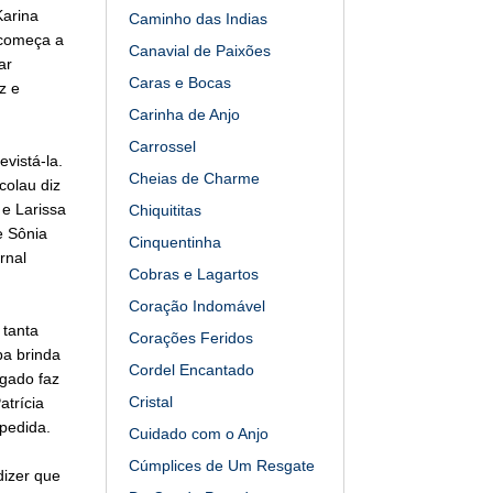
Karina
Caminho das Indias
 começa a
Canavial de Paixões
ar
Caras e Bocas
z e
Carinha de Anjo
Carrossel
vistá-la.
Cheias de Charme
olau diz
 e Larissa
Chiquititas
e Sônia
Cinquentinha
rnal
Cobras e Lagartos
Coração Indomável
 tanta
Corações Feridos
ba brinda
Cordel Encantado
gado faz
Cristal
trícia
pedida.
Cuidado com o Anjo
Cúmplices de Um Resgate
dizer que