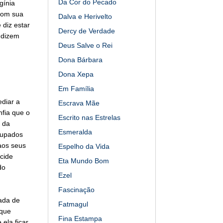
Da Cor do Pecado
gínia
 com sua
Dalva e Herivelto
 diz estar
Dercy de Verdade
a dizem
Deus Salve o Rei
Dona Bárbara
Dona Xepa
Em Família
ediar a
Escrava Mãe
nfia que o
Escrito nas Estrelas
r da
Esmeralda
cupados
 aos seus
Espelho da Vida
cide
Eta Mundo Bom
do
Ezel
Fascinação
sada de
Fatmagul
 que
Fina Estampa
ela ficar