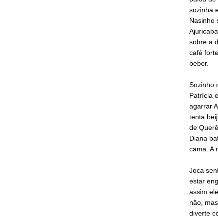
sozinha 
Nasinho 
Ajuricaba
sobre a d
café fort
beber.
Sozinho n
Patrícia 
agarrar A
tenta be
de Querên
Diana ba
cama. A m
Joca sent
estar en
assim el
não, mas
diverte c