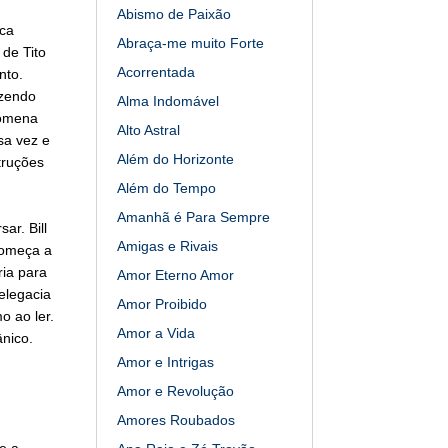
Abismo de Paixão
ica
Abraça-me muito Forte
de Tito
Acorrentada
nto.
izendo
Alma Indomável
lomena
Alto Astral
sa vez e
Além do Horizonte
truções
Além do Tempo
Amanhã é Para Sempre
ar. Bill
Amigas e Rivais
começa a
ria para
Amor Eterno Amor
elegacia
Amor Proibido
o ao ler.
Amor a Vida
nico.
Amor e Intrigas
Amor e Revolução
Amores Roubados
e a