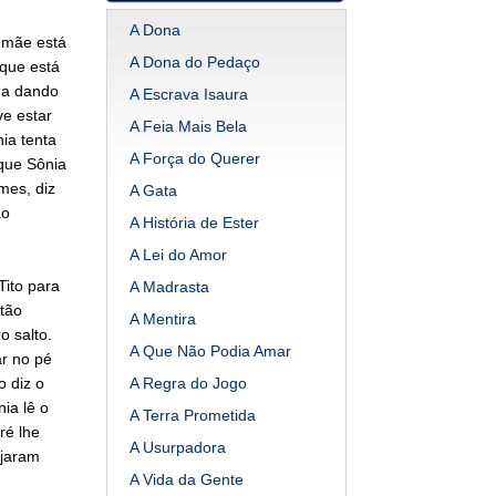
A Dona
 mãe está
A Dona do Pedaço
 que está
da dando
A Escrava Isaura
e estar
A Feia Mais Bela
ia tenta
A Força do Querer
 que Sônia
mes, diz
A Gata
ão
A História de Ester
A Lei do Amor
Tito para
A Madrasta
tão
A Mentira
o salto.
A Que Não Podia Amar
ar no pé
o diz o
A Regra do Jogo
ia lê o
A Terra Prometida
ré lhe
A Usurpadora
ijaram
A Vida da Gente