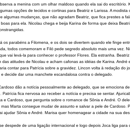
bserva a menina com um olhar maldoso quando ela sai do escritório. 
gumas opções de tecidos e cortinas para Beatriz e Larissa. A modista
re algumas mudanças, que não agradam Beatriz, que fica prestes a fal
boas para ela. Nicolau chega e beija Karina de forma que deixa Beatri
onstrangidas.
 os parabéns a Filomena, e os dois se divertem quando ele finge entre
da, todos comemoram e Filó pede segredo absoluto mais uma vez. Nic
que vai levá-la para conhecer o professor Flores. Ela estranha. Beatriz
 das atitudes de Nicolau e acham cafonas as idéias de Karina. André 
raria contar para Patrícia sobre a gravidez. Lincon volta à redação do jo
o e decide dar uma manchete escandalosa contra o delegado.
Cardoso dão a notícia pessoalmente ao delegado, que se emociona de
e. Patrícia fica nervosa ao receber a notícia e precisa se sentar. Ajurica
a e Cardoso, que pergunta sobre o romance de Sônia e André. O dele
, mas Marta consegue mudar de assunto e salvar a pele de Cardoso. Pa
vai ajudar Sônia e André. Marisa quer homenagear a cidade na sua des
e despede de uma ligação internacional e logo depois Joca liga para 