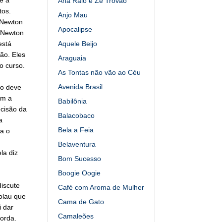
Ana Raio e Zé Trovão
tos.
Anjo Mau
 Newton
Apocalipse
. Newton
está
Aquele Beijo
ão. Eles
Araguaia
o curso.
As Tontas não vão ao Céu
Avenida Brasil
ão deve
em a
Babilônia
ecisão da
Balacobaco
a
Bela a Feia
a o
Belaventura
la diz
Bom Sucesso
Boogie Oogie
discute
Café com Aroma de Mulher
olau que
Cama de Gato
 dar
Camaleões
orda.