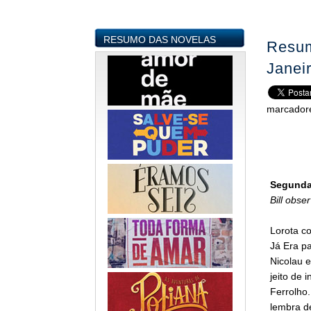
RESUMO DAS NOVELAS
Resum
Janei
marcador
Segunda-
Bill obse
Lorota c
Já Era pa
Nicolau e
jeito de 
Ferrolho
lembra d