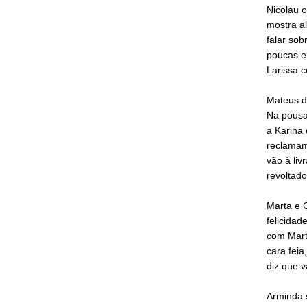
Nicolau o
mostra al
falar sob
poucas e 
Larissa c
Mateus dá
Na pousa
a Karina 
reclamam
vão à liv
revoltad
Marta e 
felicidad
com Mart
cara feia
diz que 
Arminda s