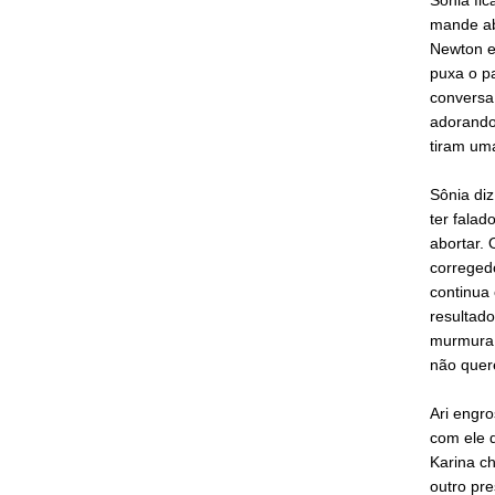
mande abo
Newton e
puxa o p
conversa 
adorando
tiram uma
Sônia di
ter falad
abortar. 
correged
continua 
resultado
murmura 
não quere
Ari engro
com ele 
Karina c
outro pre