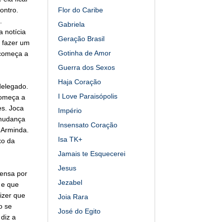
ontro.
Flor do Caribe
.
Gabriela
a notícia
Geração Brasil
i fazer um
Gotinha de Amor
 começa a
Guerra dos Sexos
Haja Coração
delegado.
I Love Paraisópolis
começa a
es. Joca
Império
 mudança
Insensato Coração
 Arminda.
Isa TK+
xo da
Jamais te Esquecerei
Jesus
tensa por
Jezabel
 e que
izer que
Joia Rara
o se
José do Egito
diz a