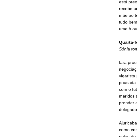
está preo
recebe um
mãe ao te
tudo bem.
uma à ou
Quarta-f
Sônia to
Iara proc
negociaçã
vigarista
pousada 
com o fut
maridos s
prender 
delegado
Ajuricaba
como con
pulou de 