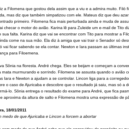
z a Filomena que gostou dela assim que a viu e a admira muito. Filó f
da, mas diz que também simpatizou com ele. Mateus diz que deu azar 
ontrado primeiro. Filomena fica mais perturbada ainda e muda de assu
i checar o motor do avião. Karina lê para Zuleide um e-mail de Tito d
 sua falta. Karina diz que vai se encontrar com Tito para mostrar a Fi
inda come na sua mão. Ela diz à amiga que vai trair o Senador só des
ó vai ficar sabendo se ela contar. Newton e Iara passam as últimas ins
ança para Filoemena.
rva Sônia na floresta. André chega. Eles se beijam e começam a convers
a mata murmurando e sorrindo. Filomena se assusta quando o avião 
as Iara e Newton a ajudam a se controlar. Lincon liga para a corregedo
re o caso de Ajuricaba e descobre que o resultado já saiu, mas só a d
rmá-lo. Sônia entrega o resultado do exame para André, que fica pasm
se aproxima da altura de salto e Filomena mostra uma expressão de pâ
ra, 18/01/2011
m medo de que Ajuricaba e Lincon a forcem a abortar
ca com medo de que André ache que ela engravidou de propósito ou qu