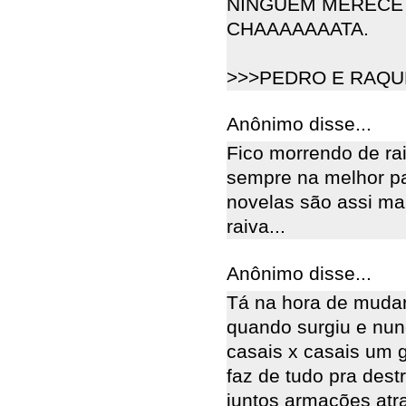
NINGUÉM MERECE 
CHAAAAAAATA.
>>>PEDRO E RAQU
Anônimo disse...
Fico morrendo de ra
sempre na melhor p
novelas são assi ma
raiva...
Anônimo disse...
Tá na hora de mudar
quando surgiu e nu
casais x casais um g
faz de tudo pra destr
juntos armações atr