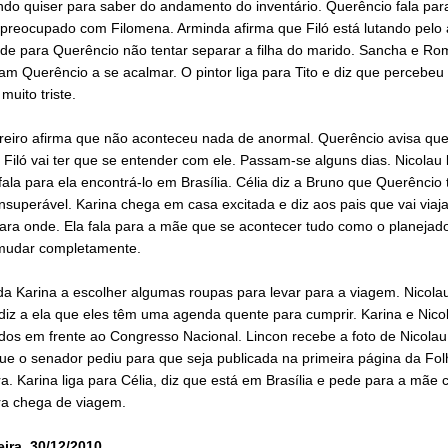
ndo quiser para saber do andamento do inventário. Querêncio fala par
 preocupado com Filomena. Arminda afirma que Filó está lutando pelo
ede para Querêncio não tentar separar a filha do marido. Sancha e R
m Querêncio a se acalmar. O pintor liga para Tito e diz que percebeu
 muito triste.
reiro afirma que não aconteceu nada de anormal. Querêncio avisa que
Filó vai ter que se entender com ele. Passam-se alguns dias. Nicolau 
fala para ela encontrá-lo em Brasília. Célia diz a Bruno que Querênci
nsuperável. Karina chega em casa excitada e diz aos pais que vai viaj
ara onde. Ela fala para a mãe que se acontecer tudo como o planejado
 mudar completamente.
da Karina a escolher algumas roupas para levar para a viagem. Nicola
diz a ela que eles têm uma agenda quente para cumprir. Karina e Nico
dos em frente ao Congresso Nacional. Lincon recebe a foto de Nicolau
que o senador pediu para que seja publicada na primeira página da Fol
a. Karina liga para Célia, diz que está em Brasília e pede para a mãe
ara chega de viagem.
eira, 30/12/2010