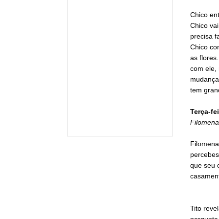
Chico en
Chico vai
precisa 
Chico con
as flores
com ele, 
mudança d
tem gran
Terça-fei
Filomena
Filomena
percebess
que seu c
casament
Tito reve
pergunta 