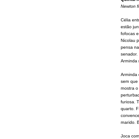
Newton f
Célia ent
estão jun
fofocas e
Nicolau p
pensa na 
senador. 
Arminda 
Arminda 
sem que e
mostra o 
perturbad
furiosa.
quarto. F
convence
marido. B
Joca come