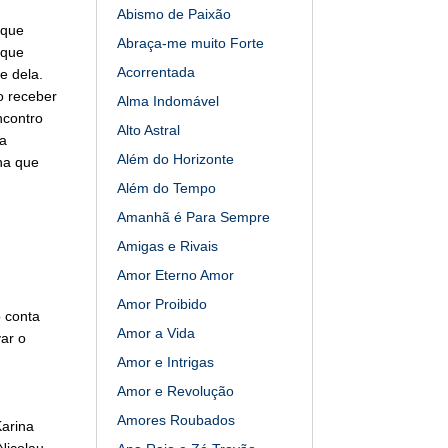
Abismo de Paixão
 que
Abraça-me muito Forte
 que
Acorrentada
e dela.
o receber
Alma Indomável
ncontro
Alto Astral
 a
Além do Horizonte
nha que
Além do Tempo
Amanhã é Para Sempre
Amigas e Rivais
Amor Eterno Amor
Amor Proibido
ó conta
Amor a Vida
ar o
Amor e Intrigas
Amor e Revolução
Amores Roubados
Karina
Nicolau