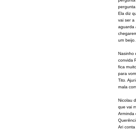
pergunta 
Ela diz q
vai ser a
aguarda a
chegarem 
um beijo.
Nasinho d
convida 
fica muit
para vom
Tito. Aju
mala com
Nicolau d
que vai m
Arminda q
Querênci
Ari cont