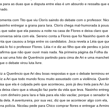
la para as duas que a disputa entre elas é um absurdo e ressalta que 
nado.
omenta com Tito que viu Clorís saindo do debate com o professor. Nic
sinho entregar a grana para Iara. Clorís chega mal-humorada à pous
a que sabe que ela passou a noite na casa de Flores e deixa claro que
onversa séria com ela. Sereno conta a Flores que foi Nasinho quem de
nta que causou a briga entre os candidatos. Joca revela a Léia que q
tá-lo foi o professor Flores. Léia ri e diz ao filho que ele perdeu o juízo
 afirma que não quer ouvir mais nada. Na primeira página da Folha da
ra sai uma foto de Querêncio partindo para cima de Ari e uma manchet
ue o debate virou luta livre.
iz a Querêncio que Ari deu boas respostas e que o debate terminou e
diz a Ari que todo mundo ficou muito assustado com a violência. Querên
sa que ela é culpada pelo que aconteceu, pois já deu trela para Ari Ju
 deixa claro que a situação faz parte da vida que leva. Nasinho entreg
com dinheiro para Iara e fala para ela não vacilar, porque o senador l
da dela. A aventureira, por sua vez, diz que se acontecer algo com ela,
 na polícia. Nicolau pede para Chico comprar flores e entregar a Armin