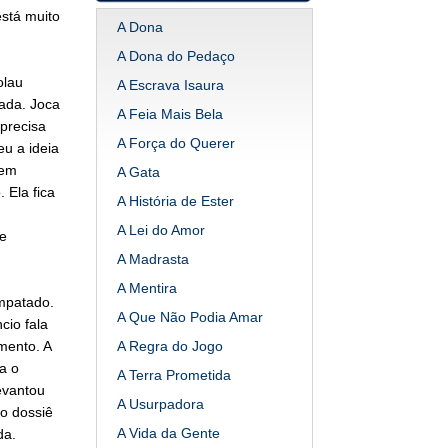
está muito
A Dona
A Dona do Pedaço
olau
A Escrava Isaura
ada. Joca
A Feia Mais Bela
 precisa
A Força do Querer
u a ideia
uem
A Gata
. Ela fica
A História de Ester
A Lei do Amor
e
A Madrasta
A Mentira
mpatado.
A Que Não Podia Amar
cio fala
mento. A
A Regra do Jogo
a o
A Terra Prometida
evantou
A Usurpadora
 o dossiê
A Vida da Gente
da.