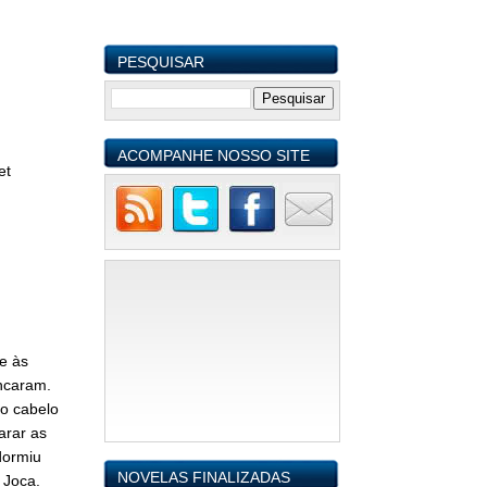
PESQUISAR
ACOMPANHE NOSSO SITE
et
e às
encaram.
o cabelo
arar as
dormiu
NOVELAS FINALIZADAS
 Joca.