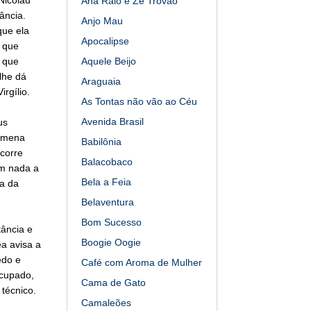
Ana Raio e Zé Trovão
ância.
Anjo Mau
que ela
Apocalipse
z que
s que
Aquele Beijo
lhe dá
Araguaia
rgílio.
As Tontas não vão ao Céu
Avenida Brasil
us
lomena
Babilônia
 corre
Balacobaco
em nada a
Bela a Feia
ia da
Belaventura
Bom Sucesso
tância e
Boogie Oogie
a avisa a
edo e
Café com Aroma de Mulher
ocupado,
Cama de Gato
técnico.
Camaleões