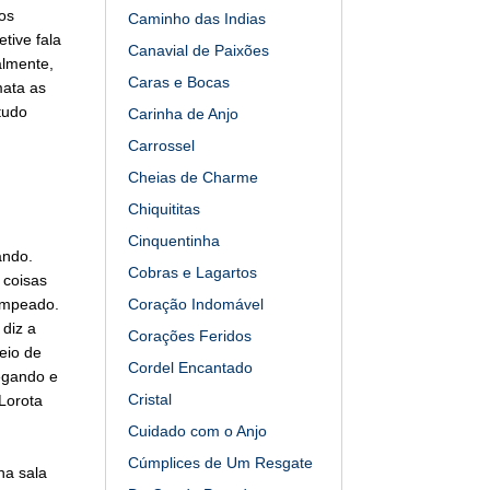
os
Caminho das Indias
tive fala
Canavial de Paixões
almente,
Caras e Bocas
mata as
tudo
Carinha de Anjo
Carrossel
Cheias de Charme
Chiquititas
Cinquentinha
ando.
Cobras e Lagartos
 coisas
rampeado.
Coração Indomável
diz a
Corações Feridos
eio de
Cordel Encantado
hegando e
Cristal
 Lorota
Cuidado com o Anjo
Cúmplices de Um Resgate
na sala