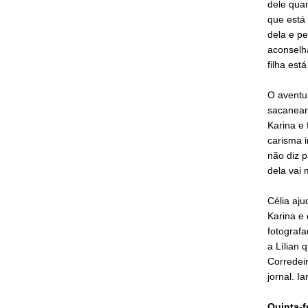
dele qua
que está
dela e p
aconselha
filha está
O aventu
sacanear 
Karina e 
carisma i
não diz p
dela vai
Célia aju
Karina e 
fotografa
a Lílian 
Corredeir
jornal. I
Quinta-f