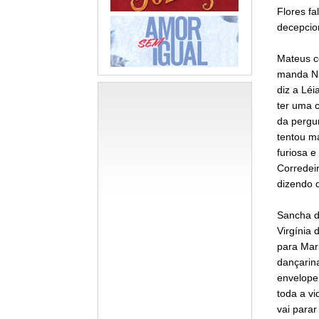
Flores fa
decepcio
Mateus c
manda Na
diz a Léi
ter uma c
da pergu
tentou ma
furiosa e
Corredei
dizendo q
Sancha d
Virgínia 
para Mari
dançarina
envelope 
toda a vi
vai parar