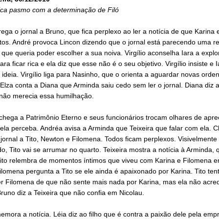
ica pasmo com a determinação de Filó
rega o jornal a Bruno, que fica perplexo ao ler a notícia de que Karina 
tos. André provoca Lincon dizendo que o jornal está parecendo uma re
 que queria poder escolher a sua noiva. Virgílio aconselha Iara a explo
ara ficar rica e ela diz que esse não é o seu objetivo. Virgílio insiste e I
ideia. Virgílio liga para Nasinho, que o orienta a aguardar novas orde
Elza conta a Diana que Arminda saiu cedo sem ler o jornal. Diana diz 
não merecia essa humilhação.
chega a Patrimônio Eterno e seus funcionários trocam olhares de apr
la perceba. Andréa avisa a Arminda que Teixeira que falar com ela. Cl
jornal a Tito, Newton e Filomena. Todos ficam perplexos. Visivelmente
o, Tito vai se arrumar no quarto. Teixeira mostra a notícia à Arminda, q
 Tito relembra de momentos íntimos que viveu com Karina e Filomena e
ilomena pergunta a Tito se ele ainda é apaixonado por Karina. Tito ten
r Filomena de que não sente mais nada por Karina, mas ela não acred
runo diz a Teixeira que não confia em Nicolau.
mora a notícia. Léia diz ao filho que é contra a paixão dele pela empr