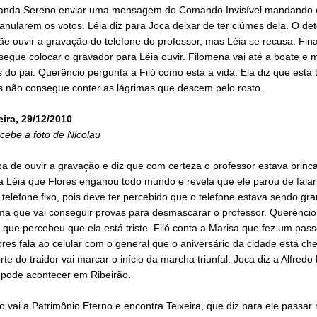
anda Sereno enviar uma mensagem do Comando Invisível mandando 
 anularem os votos. Léia diz para Joca deixar de ter ciúmes dela. O dete
e ouvir a gravação do telefone do professor, mas Léia se recusa. Fin
egue colocar o gravador para Léia ouvir. Filomena vai até a boate e 
do pai. Querêncio pergunta a Filó como está a vida. Ela diz que está 
 não consegue conter as lágrimas que descem pelo rosto.
eira, 29/12/2010
cebe a foto de Nicolau
a de ouvir a gravação e diz que com certeza o professor estava brinc
a Léia que Flores enganou todo mundo e revela que ele parou de falar
 telefone fixo, pois deve ter percebido que o telefone estava sendo g
ma que vai conseguir provas para desmascarar o professor. Querêncio 
que percebeu que ela está triste. Filó conta a Marisa que fez um pass
ores fala ao celular com o general que o aniversário da cidade está c
te do traidor vai marcar o início da marcha triunfal. Joca diz a Alfredo
 pode acontecer em Ribeirão.
 vai a Patrimônio Eterno e encontra Teixeira, que diz para ele passar 