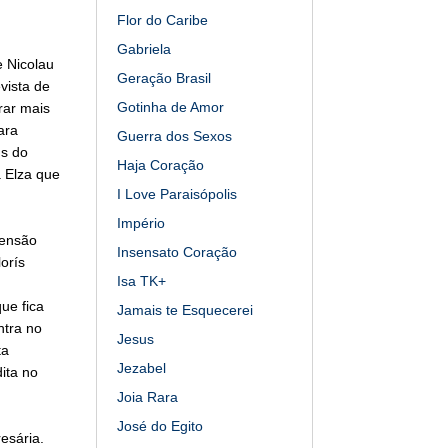
Flor do Caribe
Gabriela
e Nicolau
Geração Brasil
vista de
Gotinha de Amor
rar mais
ara
Guerra dos Sexos
ns do
Haja Coração
a Elza que
I Love Paraisópolis
Império
eensão
Insensato Coração
orís
Isa TK+
ue fica
Jamais te Esquecerei
ntra no
Jesus
ta
Jezabel
ita no
Joia Rara
José do Egito
esária.