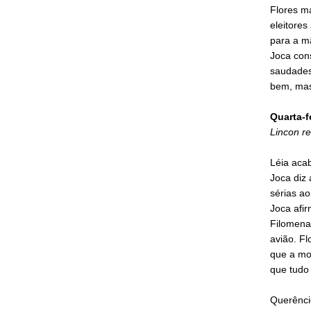
Flores m
eleitores
para a mã
Joca cons
saudades 
bem, mas
Quarta-f
Lincon re
Léia acab
Joca diz 
sérias ao
Joca afir
Filomena 
avião. Fl
que a mor
que tudo
Querêncio