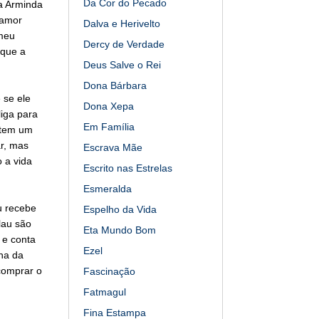
Da Cor do Pecado
a Arminda
 amor
Dalva e Herivelto
omeu
Dercy de Verdade
 que a
Deus Salve o Rei
Dona Bárbara
 se ele
Dona Xepa
liga para
Em Família
o tem um
ar, mas
Escrava Mãe
 a vida
Escrito nas Estrelas
Esmeralda
u recebe
Espelho da Vida
lau são
Eta Mundo Bom
 e conta
Ezel
ha da
 comprar o
Fascinação
Fatmagul
Fina Estampa