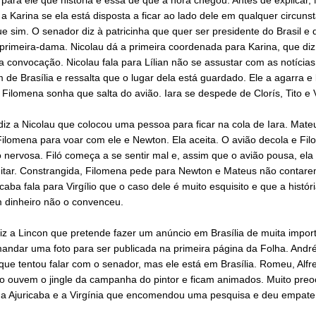
a Karina se ela está disposta a ficar ao lado dele em qualquer circunst
ue sim. O senador diz à patricinha que quer ser presidente do Brasil e 
 primeira-dama. Nicolau dá a primeira coordenada para Karina, que di
 convocação. Nicolau fala para Lílian não se assustar com as notícia
de Brasília e ressalta que o lugar dela está guardado. Ele a agarra e 
 Filomena sonha que salta do avião. Iara se despede de Clorís, Tito e Vi
iz a Nicolau que colocou uma pessoa para ficar na cola de Iara. Mate
Filomena para voar com ele e Newton. Ela aceita. O avião decola e Fi
o nervosa. Filó começa a se sentir mal e, assim que o avião pousa, ela
itar. Constrangida, Filomena pede para Newton e Mateus não contar
ricaba fala para Virgílio que o caso dele é muito esquisito e que a histór
 dinheiro não o convenceu.
iz a Lincon que pretende fazer um anúncio em Brasília de muita impor
andar uma foto para ser publicada na primeira página da Folha. André
ue tentou falar com o senador, mas ele está em Brasília. Romeu, Alfr
o ouvem o jingle da campanha do pintor e ficam animados. Muito pre
a a Ajuricaba e a Virgínia que encomendou uma pesquisa e deu empate 