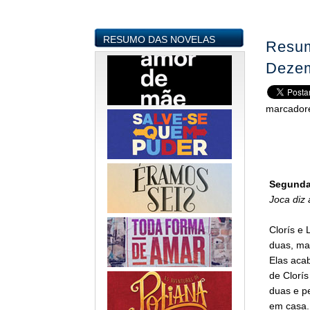
RESUMO DAS NOVELAS
Resum
Dezem
marcador
Segunda-
Joca diz
Clorís e 
duas, mas
Elas aca
de Clorís
duas e p
em casa. 