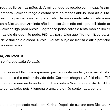
trega as flores nas mãos de Arminda, que as recebe com frieza. Assim
 embora, Arminda rasga o cartão sem ao menos abri-lo. Iara diz a Tito
fazer uma pequena viagem para tratar de um assunto relacionado à mã
ta a Nicolau que Arminda não leu o cartão e não esboçou felicidade a
. Arminda liga para Nicolau, agradece pelas flores e tenta marcar um e
mas ele diz que não pode. Filó fala para Ellen que Tito nem ligou para
e visual dela e chora. Nicolau vai até a loja de Karina e diz à patrici
des novidades.
ra, 28/12/2010
 sonha que salta do avião
 confessa a Ellen que esperava que depois da mudança de visual Tito
e que ela é a mulher da vida dele. Carmem chega e vê Filó triste. Fil
asamento não anda nada bem. Tito conta a Newton que está difícil lev
o de fachada, pois Filomena o ama e ele não sente nada por ela.
la que tem pensado muito em Karina. Depois de transar com Nicolau, 
para ele que história é essa de que a hora chegou. Antes de explicar, 