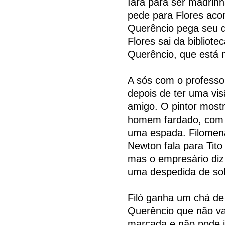
Iara para ser madrinh
pede para Flores aco
Querêncio pega seu qu
Flores sai da bibliot
Querêncio, que está n
A sós com o professor
depois de ter uma vis
amigo. O pintor mostr
homem fardado, com 
uma espada. Filomena
Newton fala para Tit
mas o empresário diz 
uma despedida de solt
Filó ganha um chá de 
Querêncio que não va
marcada e não pode ir