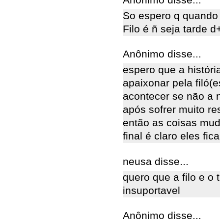
So espero q quando 
Filo é ñ seja tarde d+
Anônimo disse...
espero que a históri
apaixonar pela filó(
acontecer se não a n
após sofrer muito re
então as coisas mud
final é claro eles fic
neusa disse...
quero que a filo e o 
insuportavel
Anônimo disse...