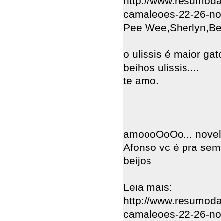
http://www.resumoda
camaleoes-22-26-no
Pee Wee,Sherlyn,B
o ulissis é maior gat
beihos ulissis....
te amo.
amoooOoOo... novel
Afonso vc é pra sem
beijos
Leia mais:
http://www.resumoda
camaleoes-22-26-n