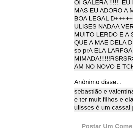
OI GALERA !!!!!! 
MAS EU ADORO A 
BOA LEGAL D++++++
ULISES NADAA VER
MUITO LERDO E A 
QUE A MAE DELA 
so prA ELA LARFG
MIMADA!!!!!!RSRS
AM NO NOVO E TCH
Anônimo disse...
sebastião e valentin
e ter muit filhos e el
ulisses é um cassal per
Postar Um Comen