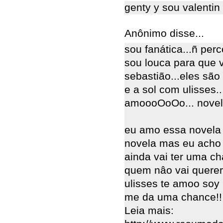
genty y sou valentin
Anônimo disse...
sou fanática...ñ perc
sou louca para que v
sebastião...eles são 
e a sol com ulisses..
amoooOoOo... novel
eu amo essa novela
novela mas eu acho 
ainda vai ter uma ch
quem nâo vai querer
ulisses te amoo soy 
me da uma chance!!
Leia mais: