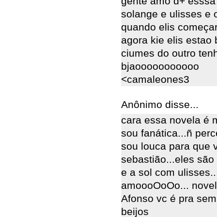
gente amo d+ esssa no
solange e ulisses e o 
quando elis começare
agora kie elis estao 
ciumes do outro tenho
bjaooooooooooo
<camaleones3
Anônimo disse...
cara essa novela é m
sou fanática...ñ perc
sou louca para que v
sebastião...eles são 
e a sol com ulisses..
amoooOoOo... novel
Afonso vc é pra sem
beijos