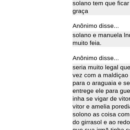
solano tem que fica
graça
Anônimo disse...
solano e manuela lnd
muito feia.
Anônimo disse...
seria muito legal qu
vez com a maldiçao 
para o araguaia e s
entrege ele para gu
inha se vigar de vit
vitor e amelia poredi
solono as coisa com
do girrasol e ao red
que sua irmã tinha 