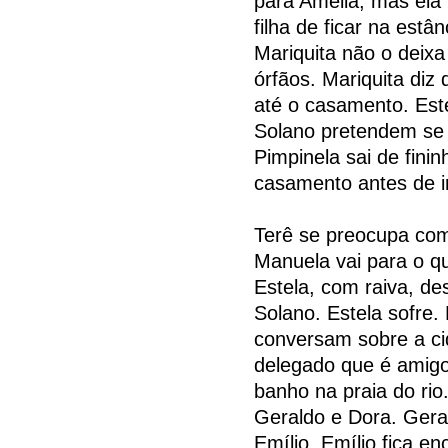
para Amélia, mas ela
filha de ficar na estâ
Mariquita não o deixa
órfãos. Mariquita diz
até o casamento. Est
Solano pretendem se 
Pimpinela sai de fini
casamento antes de i
Terê se preocupa com
Manuela vai para o qu
Estela, com raiva, d
Solano. Estela sofre. 
conversam sobre a ci
delegado que é amig
banho na praia do rio
Geraldo e Dora. Gera
Emílio. Emílio fica 