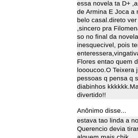
essa novela ta D+ ,
de Armina E Joca a 
belo casal.direto v
,sincero pra Filome
so no final da novel
inesquecivel, pois t
enteressera,vingativ
Flores entao quem d
loooucoo.O Teixera 
pessoas q pensa q s
diabinhos kkkkkk.Ma 
divertido!!
Anônimo disse...
estava tao linda a n
Querencio devia tirar
alguem mais chik