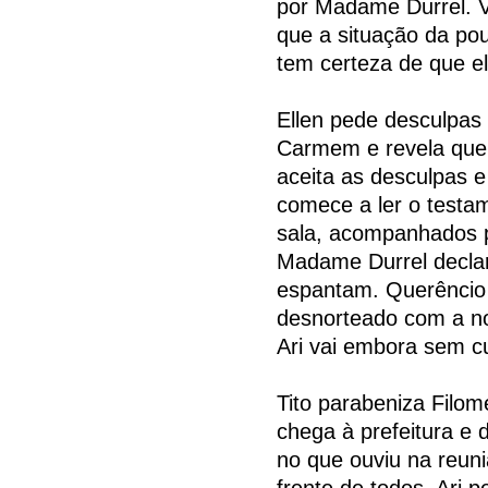
por Madame Durrel. Vi
que a situação da pou
tem certeza de que el
Ellen pede desculpas 
Carmem e revela que 
aceita as desculpas e
comece a ler o testa
sala, acompanhados p
Madame Durrel declar
espantam. Querêncio 
desnorteado com a no
Ari vai embora sem c
Tito parabeniza Filom
chega à prefeitura e 
no que ouviu na reun
frente de todos. Ari p