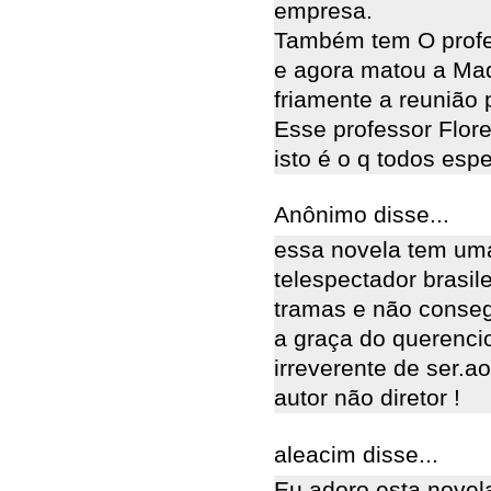
empresa.
Também tem O profes
e agora matou a Mad
friamente a reunião 
Esse professor Flore
isto é o q todos esp
Anônimo disse...
essa novela tem uma
telespectador brasil
tramas e não conseg
a graça do querenci
irreverente de ser.a
autor não diretor !
aleacim disse...
Eu adoro esta novel