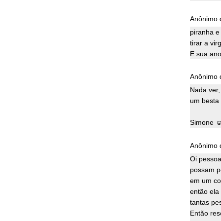
Anônimo d
piranha e
tirar a vi
E sua an
Anônimo d
Nada ver,
um besta 
Simone 
Anônimo d
Oi pessoa
possam pe
em um con
então ela
tantas pe
Então res