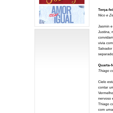
Terça-fei
Nico e Z
Jasmin e 
Justina,
convidam
vivia com
Salvador 
separado
Quarta-f
Thiago c
Cielo es
contar u
Vermelho
nervoso e
Thiago c
com umas