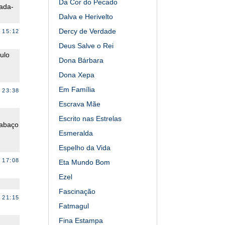
Da Cor do Pecado
rada-
Dalva e Herivelto
Dercy de Verdade
 15:12
Deus Salve o Rei
ulo
Dona Bárbara
Dona Xepa
Em Família
 23:38
Escrava Mãe
Escrito nas Estrelas
cabaço
Esmeralda
Espelho da Vida
 17:08
Eta Mundo Bom
Ezel
Fascinação
 21:15
Fatmagul
Fina Estampa