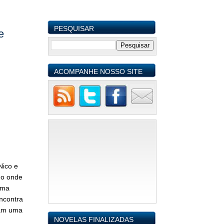
PESQUISAR
e
ACOMPANHE NOSSO SITE
Nico e
ho onde
uma
ncontra
mam uma
NOVELAS FINALIZADAS