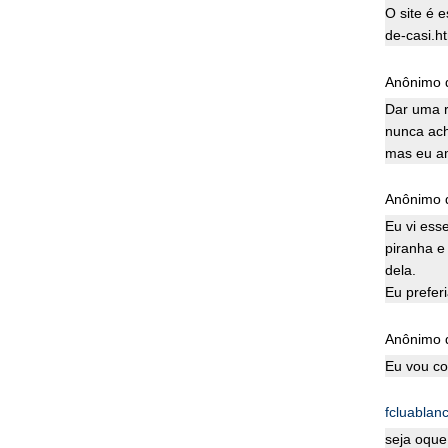
O site é 
de-casi.h
Anônimo d
Dar uma r
nunca ac
mas eu am
Anônimo d
Eu vi ess
piranha e
dela.
Eu prefer
Anônimo d
Eu vou co
fcluablan
seja oque