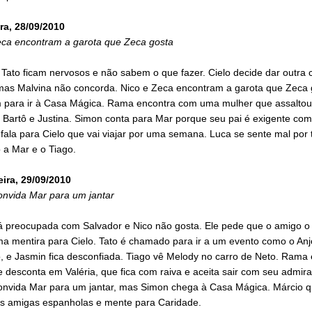
ra, 28/09/2010
eca encontram a garota que Zeca gosta
Tato ficam nervosos e não sabem o que fazer. Cielo decide dar outra 
 mas Malvina não concorda. Nico e Zeca encontram a garota que Zeca 
 para ir à Casa Mágica. Rama encontra com uma mulher que assalto
 Bartô e Justina. Simon conta para Mar porque seu pai é exigente com
fala para Cielo que vai viajar por uma semana. Luca se sente mal por 
 a Mar e o Tiago.
eira, 29/09/2010
onvida Mar para um jantar
tá preocupada com Salvador e Nico não gosta. Ele pede que o amigo o
ma mentira para Cielo. Tato é chamado para ir a um evento como o Anj
, e Jasmin fica desconfiada. Tiago vê Melody no carro de Neto. Rama 
 desconta em Valéria, que fica com raiva e aceita sair com seu admira
onvida Mar para um jantar, mas Simon chega à Casa Mágica. Márcio qu
 amigas espanholas e mente para Caridade.