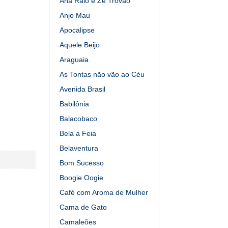
Ana Raio e Zé Trovão
Anjo Mau
Apocalipse
Aquele Beijo
Araguaia
As Tontas não vão ao Céu
Avenida Brasil
Babilônia
Balacobaco
Bela a Feia
Belaventura
Bom Sucesso
Boogie Oogie
Café com Aroma de Mulher
Cama de Gato
Camaleões