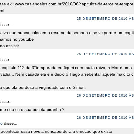
esse aki: www.casiangeles.com.br/2010/06/capitulos-da-terceira-tempo
tml
25 DE SETEMBRO DE 2010 ÀS
isse...
aiva que nunca colocam o resumo da semana e se vc perder um capít
hamos no youtube
o assistir
25 DE SETEMBRO DE 2010 ÀS
isse...
e capitulo 112 da 3°temporada eu fiquei com muita raiva, a Mar é uma
 vadia... Nem casada ela é e deixo o Tiago arrebentar aquele maldito 
ia que ela perdese a virgindade com o Simon.
26 DE SETEMBRO DE 2010 ÀS
isse...
me seu cu e sua boceta piranha ?
26 DE SETEMBRO DE 2010 ÀS
co
disse...
 acontecer essa novela nuncaperdera a emoção que existe