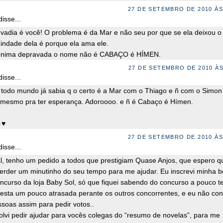
27 DE SETEMBRO DE 2010 ÀS
isse...
 vadia é você! O problema é da Mar e não seu por que se ela deixou o
rgindade dela é porque ela ama ele.
onima depravada o nome não é CABAÇO é HÍMEN.
27 DE SETEMBRO DE 2010 ÀS
isse...
 todo mundo já sabia q o certo é a Mar com o Thiago e ñ com o Simo
mesmo pra ter esperança. Adoroooo. e ñ é Cabaço é Hímen.
☺♥
27 DE SETEMBRO DE 2010 ÀS
isse...
l, tenho um pedido a todos que prestigiam Quase Anjos, que espero q
rder um minutinho do seu tempo para me ajudar. Eu inscrevi minha 
curso da loja Baby Sol, só que fiquei sabendo do concurso a pouco t
 esta um pouco atrasada perante os outros concorrentes, e eu não co
ssoas assim para pedir votos..
olvi pedir ajudar para vocês colegas do “resumo de novelas”, para me