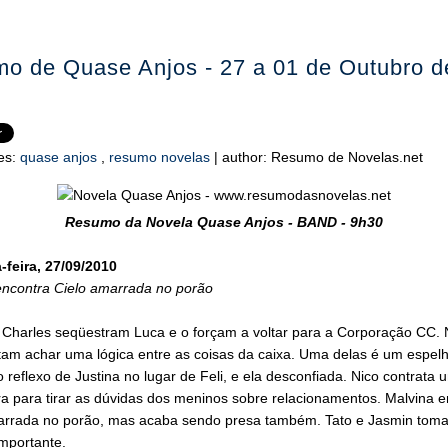
o de Quase Anjos - 27 a 01 de Outubro d
es:
quase anjos
,
resumo novelas
|
author:
Resumo de Novelas.net
Resumo da Novela Quase Anjos - BAND - 9h30
feira, 27/09/2010
encontra Cielo amarrada no porão
 Charles seqüestram Luca e o forçam a voltar para a Corporação CC. 
ntam achar uma lógica entre as coisas da caixa. Uma delas é um espel
o reflexo de Justina no lugar de Feli, e ela desconfiada. Nico contrata 
a para tirar as dúvidas dos meninos sobre relacionamentos. Malvina e
arrada no porão, mas acaba sendo presa também. Tato e Jasmin to
mportante.