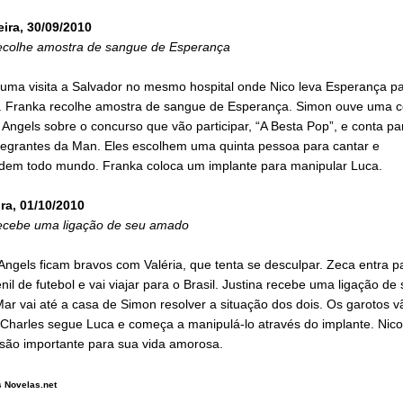
eira, 30/09/2010
ecolhe amostra de sangue de Esperança
 uma visita a Salvador no mesmo hospital onde Nico leva Esperança pa
. Franka recolhe amostra de sangue de Esperança. Simon ouve uma 
Angels sobre o concurso que vão participar, “A Besta Pop”, e conta pa
ntegrantes da Man. Eles escolhem uma quinta pessoa para cantar e
dem todo mundo. Franka coloca um implante para manipular Luca.
ira, 01/10/2010
recebe uma ligação de seu amado
ngels ficam bravos com Valéria, que tenta se desculpar. Zeca entra p
nil de futebol e vai viajar para o Brasil. Justina recebe uma ligação de
ar vai até a casa de Simon resolver a situação dos dois. Os garotos 
 Charles segue Luca e começa a manipulá-lo através do implante. Nic
são importante para sua vida amorosa.
 Novelas.net