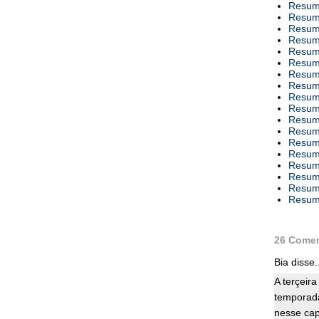
Resumo
Resumo
Resumo
Resumo
Resumo
Resumo
Resumo
Resumo
Resumo
Resumo
Resumo
Resumo
Resumo
Resumo
Resumo
Resumo
Resumo
Resumo
26 Comen
Bia disse..
A terçeir
temporad
nesse cap