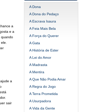
A Dona
A Dona do Pedaço
A Escrava Isaura
chance a
A Feia Mais Bela
gosta e a
A Força do Querer
u quando
 ele.
A Gata
ter
A História de Ester
A Lei do Amor
A Madrasta
A Mentira
A Que Não Podia Amar
 ajude a
o
A Regra do Jogo
está
A Terra Prometida
dor.
A Usurpadora
er sair
A Vida da Gente