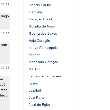
Flor do Caribe
 10:51
Gabriela
 Tiago
Geração Brasil
Gotinha de Amor
Guerra dos Sexos
 11:05
Haja Coração
n com
I Love Paraisópolis
Império
Insensato Coração
 13:36
Isa TK+
Jamais te Esquecerei
ue
Jesus
bebê
empo,
Jezabel
nheço
Joia Rara
José do Egito