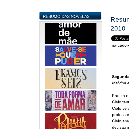
RESUMO DAS NOVELAS
Resum
2010
marcador
Segunda-
Malvina 
Franka e
Cielo te
Cielo vê 
professor
Cielo am
decisão i