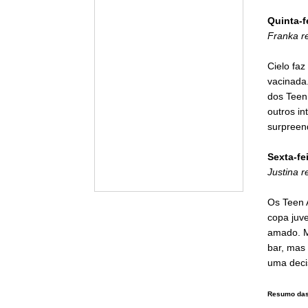
Quinta-f
Franka r
Cielo faz
vacinada
dos Teen 
outros i
surpreen
Sexta-fe
Justina 
Os Teen A
copa juve
amado. M
bar, mas
uma deci
Resumo das