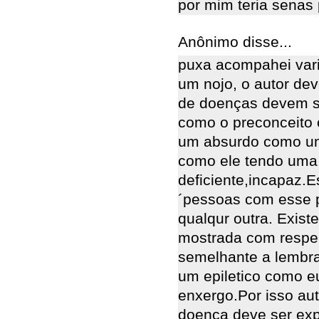
por mim teria senas
Anônimo disse...
puxa acompahei var
um nojo, o autor de
de doenças devem s
como o preconceito 
um absurdo como um 
como ele tendo uma
deficiente,incapaz.
´pessoas com esse 
qualqur outra. Exist
mostrada com respei
semelhante a lembr
um epiletico como e
enxergo.Por isso aut
doença deve ser exp