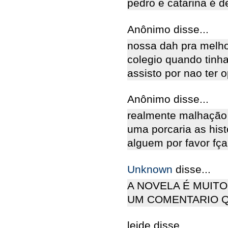
pedro e catarina é d
Anônimo disse...
nossa dah pra melho
colegio quando tinh
assisto por nao ter 
Anônimo disse...
realmente malhação j
uma porcaria as his
alguem por favor fç
Unknown
disse...
A NOVELA É MUIT
UM COMENTARIO Q
leide disse...