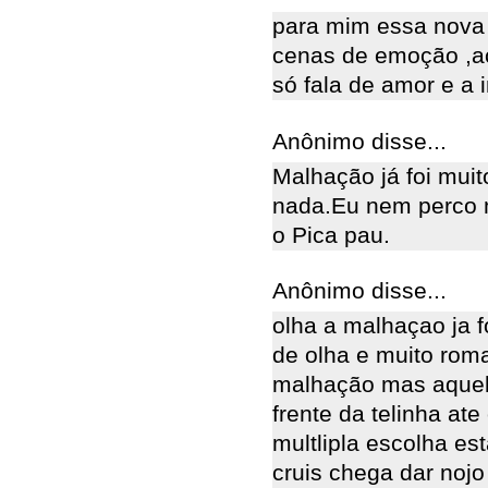
para mim essa nova 
cenas de emoção ,ac
só fala de amor e a 
Anônimo disse...
Malhação já foi mui
nada.Eu nem perco m
o Pica pau.
Anônimo disse...
olha a malhaçao ja 
de olha e muito roma
malhação mas aquela
frente da telinha at
multlipla escolha es
cruis chega dar noj