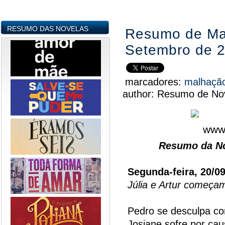
RESUMO DAS NOVELAS
Resumo de Mal
Setembro de 
marcadores:
malhaçã
author:
Resumo de Nov
Resumo da No
Segunda-feira, 20/0
Júlia e Artur começa
Pedro se desculpa co
Josiane sofre por ca