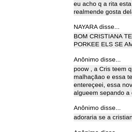
eu acho q a rita es
realmende gosta del
NAYARA disse...
BOM CRISTIANA T
PORKEE ELS SE AM
Anônimo disse...
poow , a Cris teem q
malhaçãao e essa t
entereçeei, essa nov
algueem sepando a c
Anônimo disse...
adoraria se a cristi