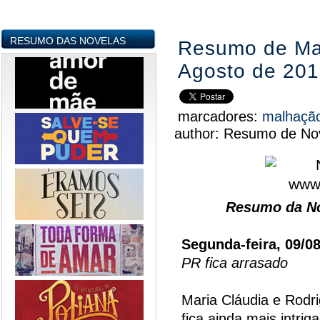
RESUMO DAS NOVELAS
Resumo de Mal
Agosto de 20
marcadores:
malhaçã
author:
Resumo de Nov
Resumo da No
Segunda-feira, 09/0
PR fica arrasado
Maria Cláudia e Rodr
fica ainda mais intri