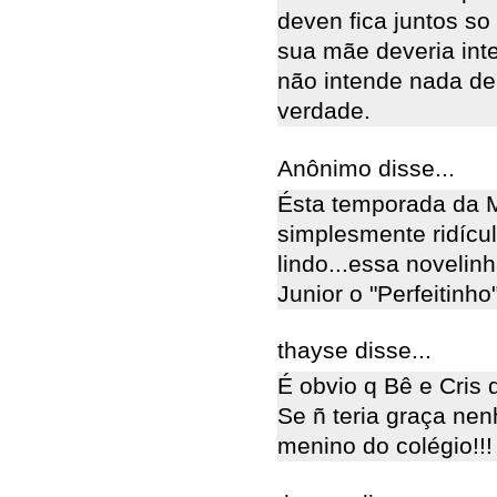
deven fica juntos s
sua mãe deveria int
não intende nada de
verdade.
Anônimo disse...
Ésta temporada da Ma
simplesmente ridícu
lindo...essa novelin
Junior o "Perfeitinho"
thayse disse...
É obvio q Bê e Cris d
Se ñ teria graça nen
menino do colégio!!!