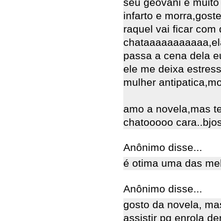
seu geovani e muito
infarto e morra,gost
raquel vai ficar co
chataaaaaaaaaaa,ela
passa a cena dela e
ele me deixa estres
mulher antipatica,mor
amo a novela,mas t
chatooooo cara..bjos
Anônimo disse...
é otima uma das me
Anônimo disse...
gosto da novela, m
assistir pq enrola d