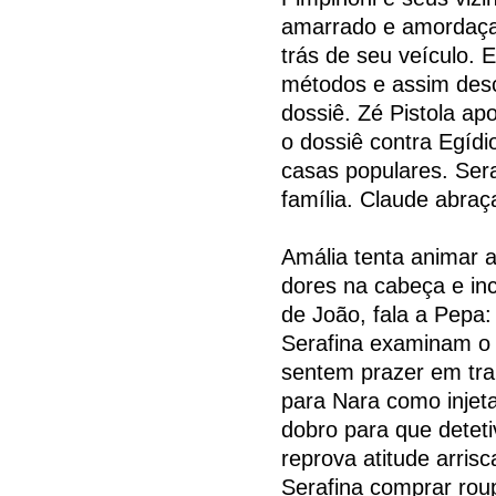
amarrado e amordaçad
trás de seu veículo. 
métodos e assim desc
dossiê. Zé Pistola ap
o dossiê contra Egídi
casas populares. Ser
família. Claude abraç
Amália tenta animar a
dores na cabeça e inc
de João, fala a Pepa:
Serafina examinam o 
sentem prazer em trab
para Nara como injet
dobro para que detet
reprova atitude arri
Serafina comprar rou