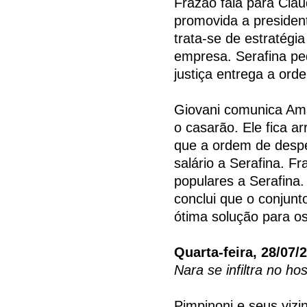
Frazão fala para Clau
promovida a presiden
trata-se de estratégi
empresa. Serafina ped
justiça entrega a ord
Giovani comunica Amál
o casarão. Ele fica a
que a ordem de despe
salário a Serafina. F
populares a Serafina.
conclui que o conjun
ótima solução para os
Quarta-feira, 28/07/
Nara se infiltra no ho
Pimpinoni e seus viz