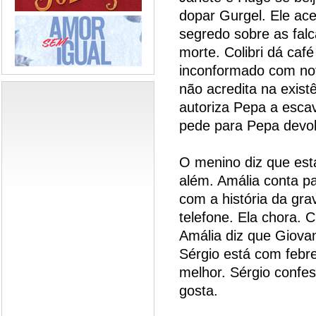
dopar Gurgel. Ele ace
segredo sobre as falc
morte. Colibri dá caf
inconformado com not
não acredita na exist
autoriza Pepa a escav
pede para Pepa devo
O menino diz que est
além. Amália conta pa
com a história da gra
telefone. Ela chora. C
Amália diz que Giova
Sérgio está com febre
melhor. Sérgio confe
gosta.