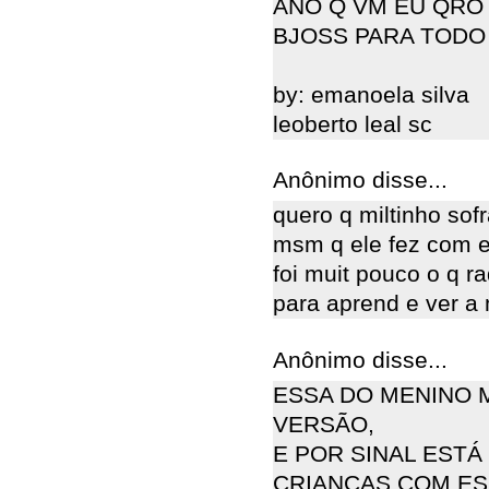
ANO Q VM EU QRO RE
BJOSS PARA TODO
by: emanoela silva
leoberto leal sc
Anônimo disse...
quero q miltinho sofr
msm q ele fez com el
foi muit pouco o q r
para aprend e ver a
Anônimo disse...
ESSA DO MENINO 
VERSÃO,
E POR SINAL EST
CRIANÇAS COM ES