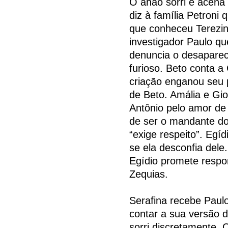
O anão sorri e acena
diz à família Petroni
que conheceu Terezinh
investigador Paulo qu
denuncia o desapareci
furioso. Beto conta 
criação enganou seu 
de Beto. Amália e Gi
Antônio pelo amor de 
de ser o mandante do
“exige respeito”. Egí
se ela desconfia dele
Egídio promete respo
Zequias.
Serafina recebe Paul
contar a sua versão d
sorri discretamente. 