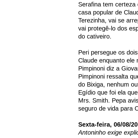
Serafina tem certeza
casa popular de Claud
Terezinha, vai se arr
vai protegê-lo dos esp
do cativeiro.
Peri persegue os doi
Claude enquanto ele n
Pimpinoni diz a Giova
Pimpinoni ressalta q
do Bixiga, nenhum out
Egídio que foi ela que
Mrs. Smith. Pepa avi
seguro de vida para C
Sexta-feira, 06/08/2
Antoninho exige expli