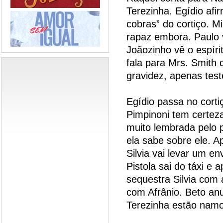
Terezinha. Egídio afi
cobras” do cortiço. M
rapaz embora. Paulo v
Joãozinho vê o espír
fala para Mrs. Smith 
gravidez, apenas test
Egídio passa no corti
Pimpinoni tem certez
muito lembrada pelo p
ela sabe sobre ele. A
Silvia vai levar um e
Pistola sai do táxi e 
sequestra Silvia com 
com Afrânio. Beto anu
Terezinha estão nam