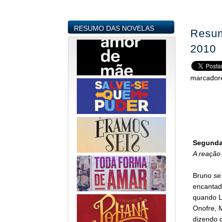
RESUMO DAS NOVELAS
Resum
2010
marcador
Segunda-
A reação
Bruno se 
encantada
quando L
Onofre, M
dizendo 