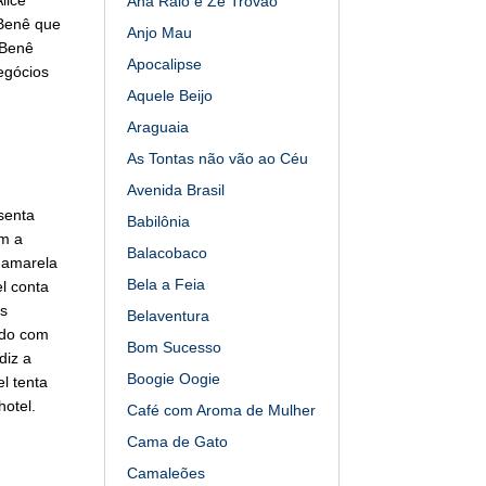
Ana Raio e Zé Trovão
 Benê que
Anjo Mau
 Benê
Apocalipse
egócios
Aquele Beijo
Araguaia
As Tontas não vão ao Céu
Avenida Brasil
senta
Babilônia
em a
Balacobaco
 amarela
Bela a Feia
el conta
s
Belaventura
ndo com
Bom Sucesso
diz a
Boogie Oogie
l tenta
otel.
Café com Aroma de Mulher
Cama de Gato
Camaleões