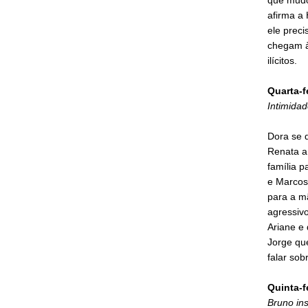
afirma a
ele preci
chegam à
ilícitos.
Quarta-f
Intimidad
Dora se 
Renata a 
família 
e Marcos 
para a mã
agressiv
Ariane e
Jorge que
falar so
Quinta-f
Bruno ins