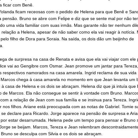
a ficar com Benê.
Yolanda ficam receosas com o pedido de Helena para que Benê e San
 pensão. Bruno se abre com Felipe e diz que se sente mal por não ter
ado uma vida familiar com suas irmãs. Mas garante não ter nenhum di
relação a Helena, apesar de não saber como ela vai reagir à notícia.
pelo filho de Dora para Soraia. Na saída, os dois dão um beijinho de
a.
ega de surpresa na casa de Renata e avisa que ela vai viajar com ele 
Alice vai ao Gengibre com Osmar. Jean promove um jantar para Tereza
os respectivos namorados na casa amarela. Ingrid reclama de sua vida
 Marcos chega à casa amarela no momento em que Jean levanta um b
 à casa de Helena e os dois se abraçam. Helena diz que já intuía que
ho de Marcos. Ela não consegue se sentir à vontade com Bruno. Marcos
com a relação de Jean com sua família e se insinua para Tereza. Ingri
 nos filhos. Ariane está preocupada com as notas de Gabriel. Tomie s
 se declare para Ricardo. Jorge aparece na pensão de surpresa e Aria
o por estar desarrumada. Helena pede um tempo para pensar e Bruno s
 Jorge se beijam. Marcos, Tereza e Jean relembram descontraidament
 Bruno se desculpa com Silvia e os dois se abraçam.