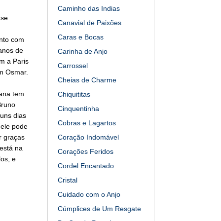
Caminho das Indias
 se
Canavial de Paixões
Caras e Bocas
ento com
lanos de
Carinha de Anjo
m a Paris
Carrossel
om Osmar.
Cheias de Charme
iana tem
Chiquititas
Bruno
Cinquentinha
uns dias
Cobras e Lagartos
 ele pode
r graças
Coração Indomável
está na
Corações Feridos
os, e
Cordel Encantado
Cristal
Cuidado com o Anjo
Cúmplices de Um Resgate