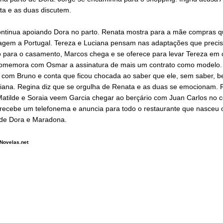
ta e as duas discutem.
ontinua apoiando Dora no parto. Renata mostra para a mãe compras q
iagem a Portugal. Tereza e Luciana pensam nas adaptações que preci
o para o casamento, Marcos chega e se oferece para levar Tereza em 
omemora com Osmar a assinatura de mais um contrato como modelo. 
 com Bruno e conta que ficou chocada ao saber que ele, sem saber, be
ciana. Regina diz que se orgulha de Renata e as duas se emocionam. R
Matilde e Soraia veem Garcia chegar ao berçário com Juan Carlos no c
 recebe um telefonema e anuncia para todo o restaurante que nasceu 
 de Dora e Maradona.
Novelas.net