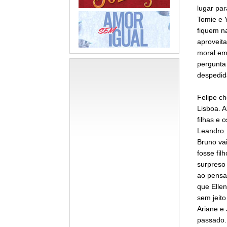
lugar par
Tomie e 
fiquem na
aproveit
moral em 
pergunta 
despedid
Felipe ch
Lisboa. 
filhas e 
Leandro.
Bruno vai
fosse fil
surpreso 
ao pensar
que Ellen
sem jeit
Ariane e
passado.