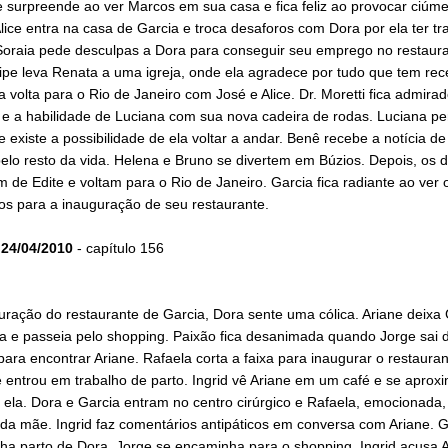
 surpreende ao ver Marcos em sua casa e fica feliz ao provocar ciúme
lice entra na casa de Garcia e troca desaforos com Dora por ela ter tr
Soraia pede desculpas a Dora para conseguir seu emprego no restaur
lipe leva Renata a uma igreja, onde ela agradece por tudo que tem rec
 volta para o Rio de Janeiro com José e Alice. Dr. Moretti fica admira
 e a habilidade de Luciana com sua nova cadeira de rodas. Luciana pe
 existe a possibilidade de ela voltar a andar. Benê recebe a notícia de
lo resto da vida. Helena e Bruno se divertem em Búzios. Depois, os d
de Edite e voltam para o Rio de Janeiro. Garcia fica radiante ao ver 
os para a inauguração de seu restaurante.
24/04/2010
- capítulo 156
ração do restaurante de Garcia, Dora sente uma cólica. Ariane deixa 
a e passeia pelo shopping. Paixão fica desanimada quando Jorge sai 
para encontrar Ariane. Rafaela corta a faixa para inaugurar o restaura
 entrou em trabalho de parto. Ingrid vê Ariane em um café e se aprox
 ela. Dora e Garcia entram no centro cirúrgico e Rafaela, emocionada,
da mãe. Ingrid faz comentários antipáticos em conversa com Ariane. G
a parto de Dora. Jorge se encaminha para o shopping. Ingrid acusa A