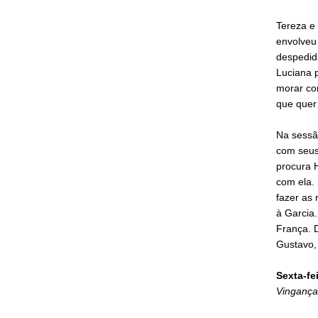
Tereza e
envolveu
despedid
Luciana p
morar co
que quer
Na sessã
com seus 
procura 
com ela.
fazer as
à Garcia.
França. 
Gustavo, 
Sexta-fe
Vingança