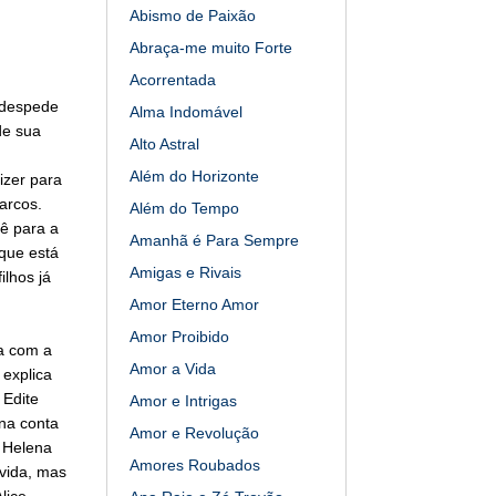
Abismo de Paixão
Abraça-me muito Forte
Acorrentada
 despede
Alma Indomável
de sua
Alto Astral
Além do Horizonte
izer para
arcos.
Além do Tempo
ê para a
Amanhã é Para Sempre
que está
Amigas e Rivais
lhos já
Amor Eterno Amor
Amor Proibido
sa com a
Amor a Vida
 explica
 Edite
Amor e Intrigas
ena conta
Amor e Revolução
e Helena
Amores Roubados
vida, mas
lice