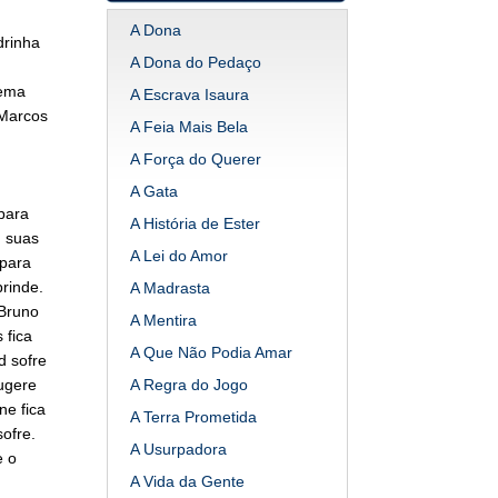
A Dona
drinha
A Dona do Pedaço
lema
A Escrava Isaura
 Marcos
A Feia Mais Bela
A Força do Querer
A Gata
para
A História de Ester
, suas
A Lei do Amor
 para
rinde.
A Madrasta
 Bruno
A Mentira
 fica
A Que Não Podia Amar
d sofre
ugere
A Regra do Jogo
ne fica
A Terra Prometida
ofre.
A Usurpadora
e o
A Vida da Gente