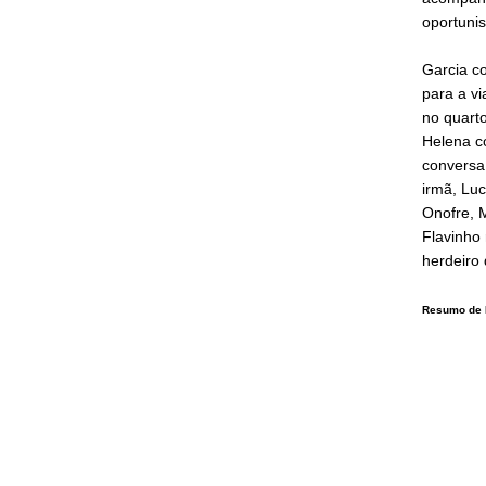
oportunis
Garcia c
para a v
no quart
Helena c
conversa
irmã, Lu
Onofre, 
Flavinho
herdeiro
Resumo de 