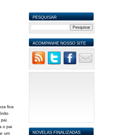
PESQUISAR
ACOMPANHE NOSSO SITE
za fica
ônito
pai.
 o pai
NOVELAS FINALIZADAS
ar um