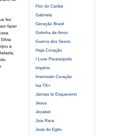
Flor do Caribe
Gabriela
ue fez
Geração Brasil
sam fazer
Gotinha de Amor
casa.
Sílvia
Guerra dos Sexos
ijou a
Haja Coração
afaela,
I Love Paraisópolis
olo.
o
Império
Insensato Coração
Isa TK+
Jamais te Esquecerei
Jesus
Jezabel
Joia Rara
José do Egito