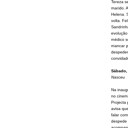
Tereza se
marido. A
Helena. 
volta. Fe
Sandrinha
evolução
médico se
mancar pe
despedem 
convidad
Sábado, 
Nasceu
Na inaugu
no cinem
Projecta 
avisa que
falar com
despede 
acompanh