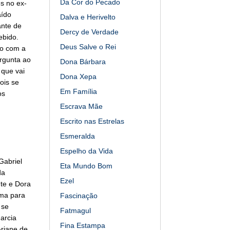
Da Cor do Pecado
s no ex-
aído
Dalva e Herivelto
ante de
Dercy de Verdade
ebido.
Deus Salve o Rei
do com a
rgunta ao
Dona Bárbara
 que vai
Dona Xepa
ois se
Em Família
os
Escrava Mãe
Escrito nas Estrelas
Esmeralda
Espelho da Vida
Gabriel
Eta Mundo Bom
da
Ezel
nte e Dora
ima para
Fascinação
 se
Fatmagul
arcia
Fina Estampa
riane de