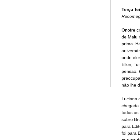
Terça-fei
Recomeç
Onofre c
de Malu 
prima. He
aniversár
onde ele
Ellen, To
pensão. 
preocupad
não lhe d
Luciana q
chegada d
todos os 
sobre Bru
para Edit
foi para
que mudou