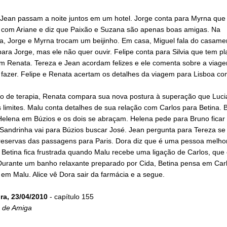
 Jean passam a noite juntos em um hotel. Jorge conta para Myrna que
 com Ariane e diz que Paixão e Suzana são apenas boas amigas. Na
a, Jorge e Myrna trocam um beijinho. Em casa, Miguel fala do casam
ara Jorge, mas ele não quer ouvir. Felipe conta para Silvia que tem p
m Renata. Tereza e Jean acordam felizes e ele comenta sobre a viage
 fazer. Felipe e Renata acertam os detalhes da viagem para Lisboa c
o de terapia, Renata compara sua nova postura à superação que Luc
limites. Malu conta detalhes de sua relação com Carlos para Betina. 
Helena em Búzios e os dois se abraçam. Helena pede para Bruno ficar 
 Sandrinha vai para Búzios buscar José. Jean pergunta para Tereza se
 reservas das passagens para Paris. Dora diz que é uma pessoa melho
 Betina fica frustrada quando Malu recebe uma ligação de Carlos, que 
Durante um banho relaxante preparado por Cida, Betina pensa em Carl
em Malu. Alice vê Dora sair da farmácia e a segue.
ira, 23/04/2010
- capítulo 155
 de Amiga