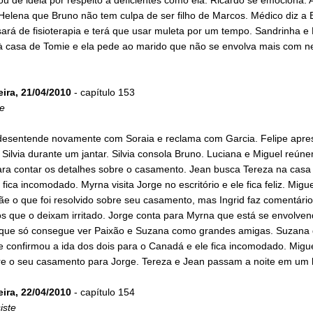
 Helena que Bruno não tem culpa de ser filho de Marcos. Médico diz a
sará de fisioterapia e terá que usar muleta por um tempo. Sandrinha e
 casa de Tomie e ela pede ao marido que não se envolva mais com n
eira, 21/04/2010
- capítulo 153
e
desentende novamente com Soraia e reclama com Garcia. Felipe apre
Silvia durante um jantar. Silvia consola Bruno. Luciana e Miguel reún
para contar os detalhes sobre o casamento. Jean busca Tereza na casa
fica incomodado. Myrna visita Jorge no escritório e ele fica feliz. Migu
e o que foi resolvido sobre seu casamento, mas Ingrid faz comentário
os que o deixam irritado. Jorge conta para Myrna que está se envolve
 que só consegue ver Paixão e Suzana como grandes amigas. Suzana 
 confirmou a ida dos dois para o Canadá e ele fica incomodado. Migue
bre o seu casamento para Jorge. Tereza e Jean passam a noite em um h
eira, 22/04/2010
- capítulo 154
iste