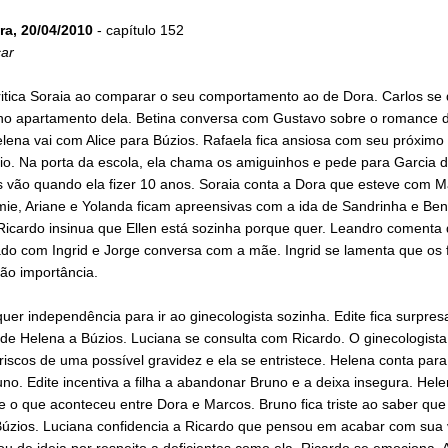
ra, 20/04/2010
- capítulo 152
ar
ritica Soraia ao comparar o seu comportamento ao de Dora. Carlos se
no apartamento dela. Betina conversa com Gustavo sobre o romance 
lena vai com Alice para Búzios. Rafaela fica ansiosa com seu próximo
io. Na porta da escola, ela chama os amiguinhos e pede para Garcia d
s vão quando ela fizer 10 anos. Soraia conta a Dora que esteve com M
mie, Ariane e Yolanda ficam apreensivas com a ida de Sandrinha e Ben
Ricardo insinua que Ellen está sozinha porque quer. Leandro comenta 
o com Ingrid e Jorge conversa com a mãe. Ingrid se lamenta que os fi
ão importância.
uer independência para ir ao ginecologista sozinha. Edite fica surpre
e Helena a Búzios. Luciana se consulta com Ricardo. O ginecologista
riscos de uma possível gravidez e ela se entristece. Helena conta para
no. Edite incentiva a filha a abandonar Bruno e a deixa insegura. Hel
e o que aconteceu entre Dora e Marcos. Bruno fica triste ao saber qu
 Búzios. Luciana confidencia a Ricardo que pensou em acabar com sua 
 de ideia por respeito a deficientes como ela. Ricardo se emociona. A