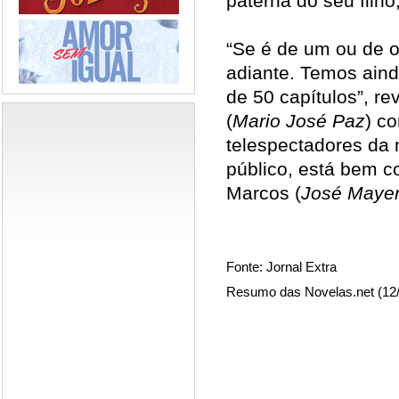
paterna do seu filho
“Se é de um ou de o
adiante. Temos aind
de 50 capítulos”, r
(
Mario José Paz
) c
telespectadores da 
público, está bem co
Marcos (
José Maye
Fonte: Jornal Extra
Resumo das Novelas.net (12/