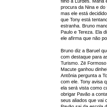
filho à Lurdes. Maria
procura da Nina e do f
mas ele está decidido
que Tony está tentand
estranha. Bruno manda
Paulo e Tereza. Ela di
ele afirma que não po
Bruno diz a Baruel q
com destaque para as
Turismo. Zé Formoso 
Macute ganhou dinheir
Antônia pergunta a To
com ele. Tony avisa q
ela será vista como 
obrigar Pavão a cont
seus aliados que vai
Pavão sai da escola 