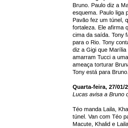
Bruno. Paulo diz a M
esquema. Paulo liga 
Pavão fez um túnel, q
fortaleza. Ele afirm
cima da saída. Tony 
para o Rio. Tony con
diz a Gigi que Maríli
amarram Tucci a uma
ameaça torturar Bruna
Tony está para Bruno
Quarta-feira, 27/01/
Lucas avisa a Bruno 
Téo manda Laila, Kha
túnel. Van com Téo 
Macute, Khalid e Lai