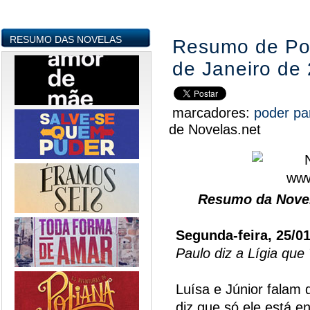
RESUMO DAS NOVELAS
Resumo de Pod
de Janeiro de
marcadores:
poder pa
de Novelas.net
Resumo da Novel
Segunda-feira, 25/0
Paulo diz a Lígia que
Luísa e Júnior falam
diz que só ele está e