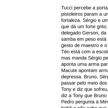
Tucci percebe a porta
pistoleiros param a u
fortaleza. Sérgio e 
que dá um forte grito
delegado Gerson, da p
samba em peso está d
gesto de maestro e 
Téo está com a escol
mas manda Sérgio peg
aponta uma arma para 
Macute apontam arma
depressa. Bruno, Sér
passar pelo meio dos
Tony e diz que sofre
diz a Tony que Bruno
Pedro pergunta à Mim
bebê e não sabe que é