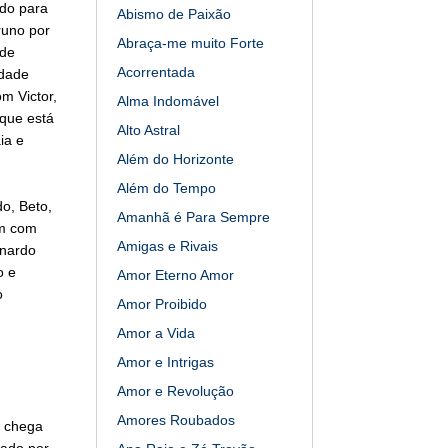
ndo para
Abismo de Paixão
runo por
Abraça-me muito Forte
 de
Acorrentada
idade
m Victor,
Alma Indomável
 que está
Alto Astral
ia e
Além do Horizonte
Além do Tempo
o, Beto,
Amanhã é Para Sempre
am com
Amigas e Rivais
rnardo
o e
Amor Eterno Amor
o
Amor Proibido
Amor a Vida
Amor e Intrigas
Amor e Revolução
Amores Roubados
a chega
eado por