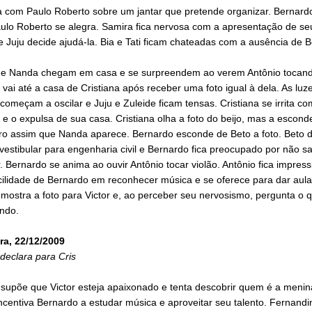
la com Paulo Roberto sobre um jantar que pretende organizar. Bernard
ulo Roberto se alegra. Samira fica nervosa com a apresentação de se
e Juju decide ajudá-la. Bia e Tati ficam chateadas com a ausência de 
a e Nanda chegam em casa e se surpreendem ao verem Antônio tocando
vai até a casa de Cristiana após receber uma foto igual à dela. As luz
começam a oscilar e Juju e Zuleide ficam tensas. Cristiana se irrita co
e o expulsa de sua casa. Cristiana olha a foto do beijo, mas a escond
vro assim que Nanda aparece. Bernardo esconde de Beto a foto. Beto d
 vestibular para engenharia civil e Bernardo fica preocupado por não s
. Bernardo se anima ao ouvir Antônio tocar violão. Antônio fica impres
ilidade de Bernardo em reconhecer música e se oferece para dar aulas
 mostra a foto para Victor e, ao perceber seu nervosismo, pergunta o 
ndo.
ra, 22/12/2009
 declara para Cris
 supõe que Victor esteja apaixonado e tenta descobrir quem é a menin
ncentiva Bernardo a estudar música e aproveitar seu talento. Fernandi