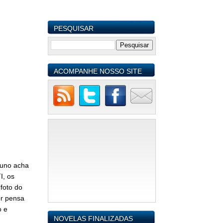
PESQUISAR
ACOMPANHE NOSSO SITE
runo acha
I, os
foto do
or pensa
o e
NOVELAS FINALIZADAS