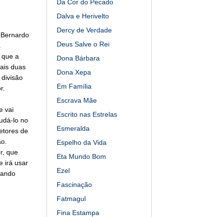
Da Cor do Pecado
Dalva e Herivelto
Dercy de Verdade
. Bernardo
Deus Salve o Rei
a
 que a
Dona Bárbara
mais duas
Dona Xepa
 divisão
Em Família
r.
Escrava Mãe
e vai
Escrito nas Estrelas
udá-lo no
Esmeralda
etores de
ão.
Espelho da Vida
r, que
Eta Mundo Bom
 irá usar
Ezel
cando
Fascinação
Fatmagul
Fina Estampa