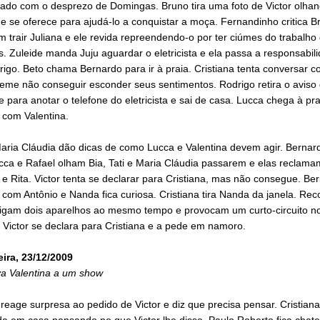
ado com o desprezo de Domingas. Bruno tira uma foto de Victor olha
 e se oferece para ajudá-lo a conquistar a moça. Fernandinho critica B
 trair Juliana e ele revida repreendendo-o por ter ciúmes do trabalho
 Zuleide manda Juju aguardar o eletricista e ela passa a responsabil
igo. Beto chama Bernardo para ir à praia. Cristiana tenta conversar co
eme não conseguir esconder seus sentimentos. Rodrigo retira o aviso
 para anotar o telefone do eletricista e sai de casa. Lucca chega à pra
 com Valentina.
aria Cláudia dão dicas de como Lucca e Valentina devem agir. Bernard
cca e Rafael olham Bia, Tati e Maria Cláudia passarem e elas reclam
 e Rita. Victor tenta se declarar para Cristiana, mas não consegue. Be
com Antônio e Nanda fica curiosa. Cristiana tira Nanda da janela. Rec
ligam dois aparelhos ao mesmo tempo e provocam um curto-circuito n
 Victor se declara para Cristiana e a pede em namoro.
eira, 23/12/2009
va Valentina a um show
 reage surpresa ao pedido de Victor e diz que precisa pensar. Cristian
da em casa pensando no que Victor lhe disse. Paulo Roberto fica chat