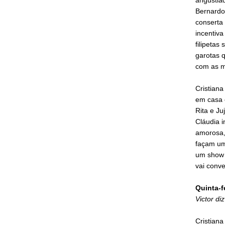
Bernardo 
conserta 
incentiva
filipetas
garotas 
com as m
Cristiana
em casa 
Rita e J
Cláudia i
amorosa,
façam um
um show c
vai conve
Quinta-f
Victor d
Cristiana