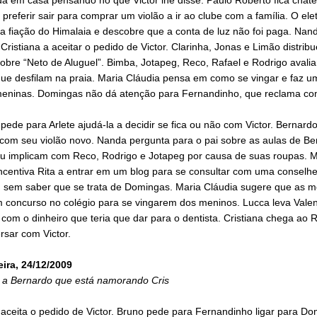
preferir sair para comprar um violão a ir ao clube com a família. O elet
a fiação do Himalaia e descobre que a conta de luz não foi paga. Nan
 Cristiana a aceitar o pedido de Victor. Clarinha, Jonas e Limão distrib
 sobre “Neto de Aluguel”. Bimba, Jotapeg, Reco, Rafael e Rodrigo avali
que desfilam na praia. Maria Cláudia pensa em como se vingar e faz u
eninas. Domingas não dá atenção para Fernandinho, que reclama co
 pede para Arlete ajudá-la a decidir se fica ou não com Victor. Bernard
com seu violão novo. Nanda pergunta para o pai sobre as aulas de Be
uju implicam com Reco, Rodrigo e Jotapeg por causa de suas roupas. M
ncentiva Rita a entrar em um blog para se consultar com uma conselhe
 sem saber que se trata de Domingas. Maria Cláudia sugere que as m
 concurso no colégio para se vingarem dos meninos. Lucca leva Vale
om o dinheiro que teria que dar para o dentista. Cristiana chega ao 
rsar com Victor.
eira, 24/12/2009
iz a Bernardo que está namorando Cris
 aceita o pedido de Victor. Bruno pede para Fernandinho ligar para D