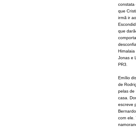
constata
que Crist
irmã ir 
Escondid
que darã
comportam
desconfia
Himalaia 
Jonas e 
PR3.
Emílio di
de Rodrig
pelas de 
casa. Do
escreve p
Bernardo 
com ele. 
namoran