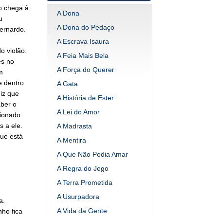
o chega à
A Dona
u
A Dona do Pedaço
Bernardo.
A Escrava Isaura
 violão.
A Feia Mais Bela
es no
A Força do Querer
m
e dentro
A Gata
iz que
A História de Ester
aber o
A Lei do Amor
sionado
 a ele.
A Madrasta
que está
A Mentira
A Que Não Podia Amar
A Regra do Jogo
A Terra Prometida
A Usurpadora
a.
A Vida da Gente
nho fica