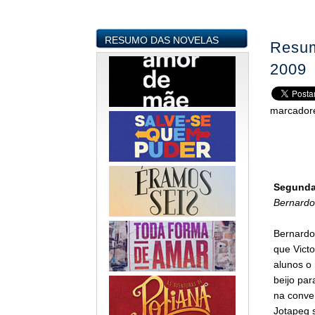
RESUMO DAS NOVELAS
Resum
2009
marcador
Segunda-
Bernardo
Bernardo 
que Victo
alunos o
beijo par
na conve
Jotapeg 