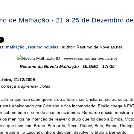
o de Malhação - 21 a 25 de Dezembro de
es:
malhação
,
resumo novelas
|
author:
Resumo de Novelas.net
Resumo da Novela Malhação - GLOBO - 17h30
feira, 21/12/2009
 começa a aprender violão
afirma que não sabe quem tirou a foto, mas Cristiana não acredita. B
r está apaixonado por Cristiana e fica incomodado. Emílio chega à FAT
 recebem bem e riem de suas brincadeiras. Bernardo decide mostrar a 
a os meninos na intenção de reaver o título que foi dado a Bimba. Vict
rsa que teve com Bruno. Bernardo, Reco, Rafael, Beto, Bimba, Rodrig
se reúnem no Escondidinho e decidem devolver o título a Bernardo.