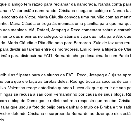
 que o amigo tem razão para reclamar da namorada. Nanda conta para
iana e Victor estão namorando. Cristiana chega ao colégio e Nanda fal
ao encontro de Victor. Maria Cláudia convoca uma reunião com as meni
inho. Maria Cláudia entrega às meninas uma planilha para que marqu
o aos meninos. Alê, Rafael, Jotapeg e Reco comentam sobre o estran
ento das meninas no colégio. Cristiana e Juju dão nota para Alê, que
do. Maria Cláudia e Rita dão nota para Bernardo. Zuleide faz uma reu
para dividir as tarefas entre os moradores. Emílio leva a filipeta de Cla
Limão para distribuir na FATI. Bernardo chega desanimado com Paulo 
stribui as filipetas para os alunos da FATI. Reco, Jotapeg e Juju se apr
o para que ele faça as tarefas deles. Rodrigo troca as sacolas de co
lixo. Valentina reage entediada quando Lucca diz que quer ir de van p
mingas se recusa a sair com Fernandinho por causa de seus blogs. Ri
ara o blog de Domingas e reflete sobre a resposta que recebe. Cristi
falar que usou a foto do beijo para ganhar o título de Bimba e tira sat
Victor defende Cristiana e surpreende Bernardo ao dizer que eles estã
do.