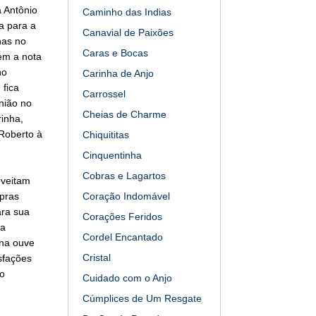
 Antônio
Caminho das Indias
a para a
Canavial de Paixões
nas no
Caras e Bocas
em a nota
ho
Carinha de Anjo
 fica
Carrossel
nião no
Cheias de Charme
rinha,
Roberto à
Chiquititas
Cinquentinha
Cobras e Lagartos
oveitam
mpras
Coração Indomável
ara sua
Corações Feridos
ta
Cordel Encantado
ana ouve
Cristal
isfações
o
Cuidado com o Anjo
Cúmplices de Um Resgate