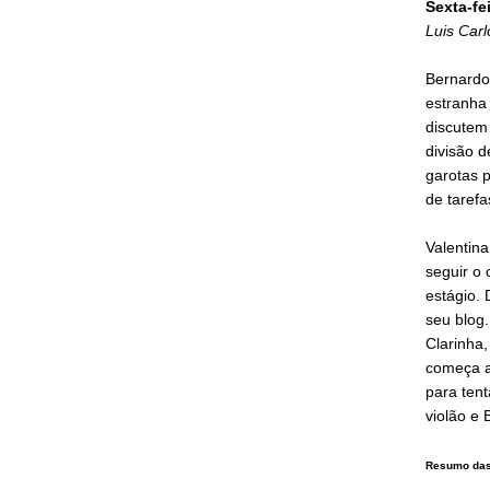
Sexta-fe
Luis Carl
Bernardo 
estranha 
discutem 
divisão d
garotas p
de tarefa
Valentina
seguir o
estágio.
seu blog.
Clarinha
começa a 
para tent
violão e 
Resumo das