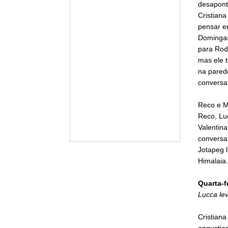
desapont
Cristiana
pensar em
Domingas.
para Rodr
mas ele t
na parede
conversa
Reco e M
Reco, Lu
Valentina
conversa 
Jotapeg 
Himalaia.
Quarta-f
Lucca le
Cristiana
angustia