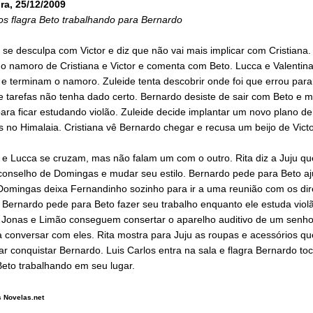
ira, 25/12/2009
os flagra Beto trabalhando para Bernardo
se desculpa com Victor e diz que não vai mais implicar com Cristiana
o namoro de Cristiana e Victor e comenta com Beto. Lucca e Valentin
e terminam o namoro. Zuleide tenta descobrir onde foi que errou para
e tarefas não tenha dado certo. Bernardo desiste de sair com Beto e 
ara ficar estudando violão. Zuleide decide implantar um novo plano de
s no Himalaia. Cristiana vê Bernardo chegar e recusa um beijo de Victo
 e Lucca se cruzam, mas não falam um com o outro. Rita diz a Juju qu
 conselho de Domingas e mudar seu estilo. Bernardo pede para Beto aj
 Domingas deixa Fernandinho sozinho para ir a uma reunião com os dir
 Bernardo pede para Beto fazer seu trabalho enquanto ele estuda viol
, Jonas e Limão conseguem consertar o aparelho auditivo de um senho
conversar com eles. Rita mostra para Juju as roupas e acessórios que
ar conquistar Bernardo. Luis Carlos entra na sala e flagra Bernardo to
Beto trabalhando em seu lugar.
 Novelas.net