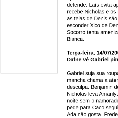
defende. Laís evita 
recebe Nicholas e os 
as telas de Denis sã
esconder Xico de Deni
Socorro tenta ameniza
Bianca.
Terça-feira, 14/07/2
Dafne vê Gabriel pi
Gabriel suja sua roup
mancha chama a aten
desculpa. Benjamin de
Nicholas leva Amarily
noite sem o namorado
pede para Caco seguir
Ada não gosta. Freder