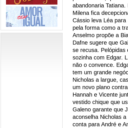
abandonaria Tatiana. 
Milena fica decepcion
Cássio leva Léa para 
pela forma como a tr
Anselmo propõe a Bia
Dafne sugere que Gabr
se recusa. Pelópidas 
sozinha com Edgar. Lil
não o convence. Edga
tem um grande negóci
Nicholas a largue, ca
um novo plano contra
Hannah e Vicente jun
vestido chique que us
Galeno garante que J
aconselha Nicholas a
conta para André e Am