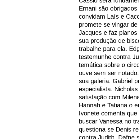
Cássio será fundament
Ernani são obrigados 
convidam Laís e Caco
promete se vingar de
Jacques e faz planos
sua produção de bisc
trabalhe para ela. Ed
testemunhe contra Ju
temática sobre o circ
ouve sem ser notado.
sua galeria. Gabriel 
especialista. Nichola
satisfação com Mile
Hannah e Tatiana o en
Ivonete comenta que 
buscar Vanessa no tr
questiona se Denis r
contra Judith. Dafne