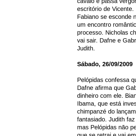
cavalo e passa vergo
escritório de Vicente
Fabiano se esconde n
um encontro românti
processo. Nicholas c
vai sair. Dafne e Gab
Judith.
Sábado, 26/09/2009
Pelópidas confessa qu
Dafne afirma que Gabr
dinheiro com ele. Bia
Ibama, que está inve
chimpanzé do lançame
fantasiado. Judith fa
mas Pelópidas não pe
que se retrai e vai e